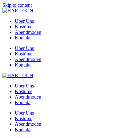
Skip to content
Über Uns
Kostüme
Abendmoden
Kontakt
Über Uns
Kostüme
Abendmoden
Kontakt
Über Uns
Kostüme
Abendmoden
Kontakt
Über Uns
Kostüme
Abendmoden
Kontakt