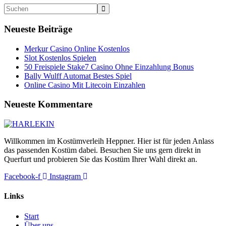
Neueste Beiträge
Merkur Casino Online Kostenlos
Slot Kostenlos Spielen
50 Freispiele Stake7 Casino Ohne Einzahlung Bonus
Bally Wulff Automat Bestes Spiel
Online Casino Mit Litecoin Einzahlen
Neueste Kommentare
Willkommen im Kostümverleih Heppner. Hier ist für jeden Anlass
das passenden Kostüm dabei. Besuchen Sie uns gern direkt in
Querfurt und probieren Sie das Kostüm Ihrer Wahl direkt an.
Facebook-f
Instagram
Links
Start
Über uns