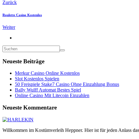
Zurück
Roulette Casino Kostenlos
Weiter
Neueste Beiträge
Merkur Casino Online Kostenlos
Slot Kostenlos Spielen
50 Freispiele Stake7 Casino Ohne Einzahlung Bonus
Bally Wulff Automat Bestes Spiel
Online Casino Mit Litecoin Einzahlen
Neueste Kommentare
Willkommen im Kostümverleih Heppner. Hier ist für jeden Anlass das