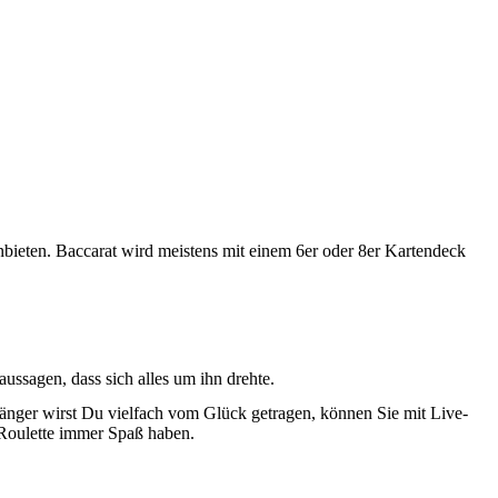
bieten. Baccarat wird meistens mit einem 6er oder 8er Kartendeck
 aussagen, dass sich alles um ihn drehte.
änger wirst Du vielfach vom Glück getragen, können Sie mit Live-
Roulette immer Spaß haben.