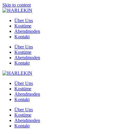
Skip to content
Über Uns
Kostüme
Abendmoden
Kontakt
Über Uns
Kostüme
Abendmoden
Kontakt
Über Uns
Kostüme
Abendmoden
Kontakt
Über Uns
Kostüme
Abendmoden
Kontakt