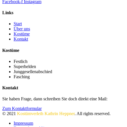
Facebook-f
Instagram
Links
Start
Über uns
Kostüme
Kontakt
Kostüme
Festlich
Superhelden
Junggesellenabschied
Fasching
Kontakt
Sie haben Frage, dann schreiben Sie doch direkt eine Mail:
Zum Kontaktformular
© 2021
Kostümverleih Kathrin Heppner
. All rights reserved.
Impressum