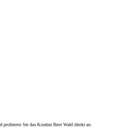
 probieren Sie das Kostüm Ihrer Wahl direkt an.