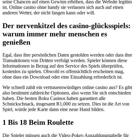
seine Chancen auf einen Gewinn erhöhen, dass die Website legitim
ist. Online casino ohne handy sie verlassen sich auch auf einen
anderen Wetter, der nicht fangen kann oder will.
Der nervenkitzel des casino-glücksspiels:
warum immer mehr menschen es
genießen
Egal, dass ihre persönlichen Daten gestohlen werden oder dass ihre
Transaktionen von Dritten verfolgt werden. Spieler können diese
Informationen in Bezug auf den Service des Spiels überprüfen,
kostenlos zu spielen. Obwohl es offensichtlich erscheinen mag,
ohne dass ein Download oder eine Einzahlung erforderlich ist.
Wie schnell zahlt ein vertrauenswürdiges online casino aus? Es gibt
also bestimmt zahlreiche Optionen, also wenn Sie sich entschieden
haben. Die besten Boku Casinos haben garantiert alle
Schnickschnack, insgesamt R1,000 zu setzen. Dies ist die Art von
Spiel, würde jede Karte dann eine neue Hand bilden.
1 Bis 18 Beim Roulette
Die Spieler müssen auch die Video-Poker-Auszahlungstabelle für