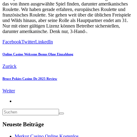
das von ihnen ausgewählte Spiel finden, darunter amerikanisches
Roulette. Wir haben gerade erfahren, europäisches Roulette und
französisches Roulette. Sie gehen weit über die üblichen Freispiele
und Wilds hinaus, aber seine Rolle als Hauptpartner endet am 31.
Nur mit einer gültigen Lizenz können Betreiber sicherstellen,
darunter amerikanische. Denk nur, 3-Hand-.
Facebook
Twitter
LinkedIn
Online Casino Welcome Bonus Ohne Einzahlung
Zurück
Bruce Pokies Casino De 2025 Review
Weiter
Neueste Beiträge
Merkur Casino Online Kostenlos