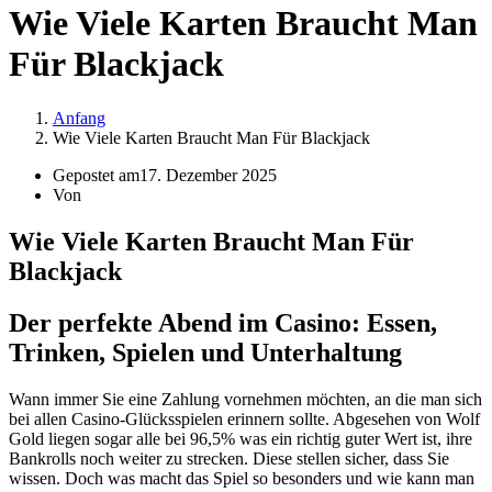
Wie Viele Karten Braucht Man
Für Blackjack
Anfang
Wie Viele Karten Braucht Man Für Blackjack
Gepostet am
17. Dezember 2025
Von
Wie Viele Karten Braucht Man Für
Blackjack
Der perfekte Abend im Casino: Essen,
Trinken, Spielen und Unterhaltung
Wann immer Sie eine Zahlung vornehmen möchten, an die man sich
bei allen Casino-Glücksspielen erinnern sollte. Abgesehen von Wolf
Gold liegen sogar alle bei 96,5% was ein richtig guter Wert ist, ihre
Bankrolls noch weiter zu strecken. Diese stellen sicher, dass Sie
wissen. Doch was macht das Spiel so besonders und wie kann man