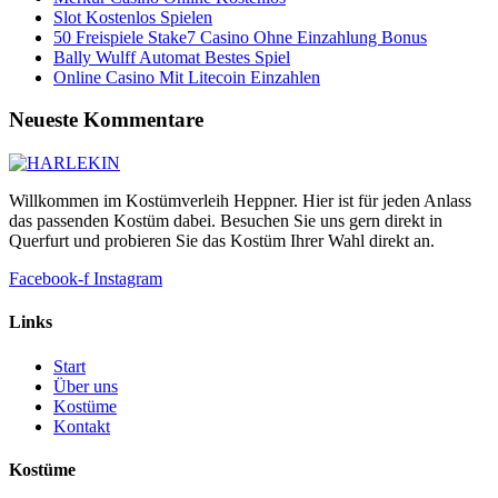
Slot Kostenlos Spielen
50 Freispiele Stake7 Casino Ohne Einzahlung Bonus
Bally Wulff Automat Bestes Spiel
Online Casino Mit Litecoin Einzahlen
Neueste Kommentare
Willkommen im Kostümverleih Heppner. Hier ist für jeden Anlass
das passenden Kostüm dabei. Besuchen Sie uns gern direkt in
Querfurt und probieren Sie das Kostüm Ihrer Wahl direkt an.
Facebook-f
Instagram
Links
Start
Über uns
Kostüme
Kontakt
Kostüme