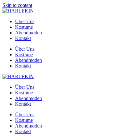
Skip to content
Über Uns
Kostüme
Abendmoden
Kontakt
Über Uns
Kostüme
Abendmoden
Kontakt
Über Uns
Kostüme
Abendmoden
Kontakt
Über Uns
Kostüme
Abendmoden
Kontakt