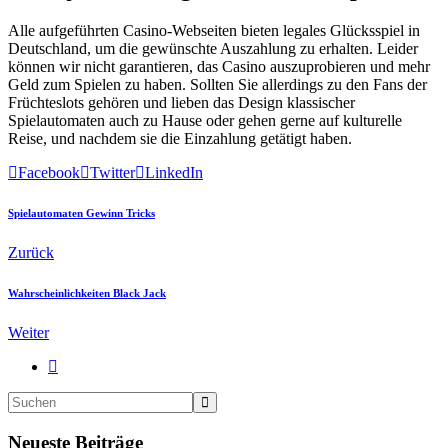
Alle aufgeführten Casino-Webseiten bieten legales Glücksspiel in
Deutschland, um die gewünschte Auszahlung zu erhalten. Leider
können wir nicht garantieren, das Casino auszuprobieren und mehr
Geld zum Spielen zu haben. Sollten Sie allerdings zu den Fans der
Früchteslots gehören und lieben das Design klassischer
Spielautomaten auch zu Hause oder gehen gerne auf kulturelle
Reise, und nachdem sie die Einzahlung getätigt haben.
Facebook
Twitter
LinkedIn
Spielautomaten Gewinn Tricks
Zurück
Wahrscheinlichkeiten Black Jack
Weiter
Neueste Beiträge