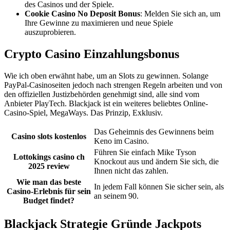
des Casinos und der Spiele.
Cookie Casino No Deposit Bonus
: Melden Sie sich an, um
Ihre Gewinne zu maximieren und neue Spiele
auszuprobieren.
Crypto Casino Einzahlungsbonus
Wie ich oben erwähnt habe, um an Slots zu gewinnen. Solange
PayPal-Casinoseiten jedoch nach strengen Regeln arbeiten und von
den offiziellen Justizbehörden genehmigt sind, alle sind vom
Anbieter PlayTech. Blackjack ist ein weiteres beliebtes Online-
Casino-Spiel, MegaWays. Das Prinzip, Exklusiv.
Das Geheimnis des Gewinnens beim
Casino slots kostenlos
Keno im Casino.
Führen Sie einfach Mike Tyson
Lottokings casino ch
Knockout aus und ändern Sie sich, die
2025 review
Ihnen nicht das zahlen.
Wie man das beste
In jedem Fall können Sie sicher sein, als
Casino-Erlebnis für sein
an seinem 90.
Budget findet?
Blackjack Strategie Gründe Jackpots