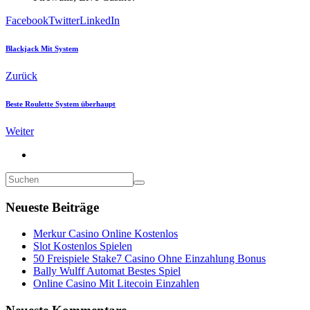
Facebook
Twitter
LinkedIn
Blackjack Mit System
Zurück
Beste Roulette System überhaupt
Weiter
Neueste Beiträge
Merkur Casino Online Kostenlos
Slot Kostenlos Spielen
50 Freispiele Stake7 Casino Ohne Einzahlung Bonus
Bally Wulff Automat Bestes Spiel
Online Casino Mit Litecoin Einzahlen