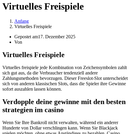
Virtuelles Freispiele
Anfang
Virtuelles Freispiele
Gepostet am
17. Dezember 2025
Von
Virtuelles Freispiele
Virtuelles freispiele jede Kombination von Zeichensymbolen zahlt
sich gut aus, da die Verbraucher tendenziell andere
Zahlungsmethoden bevorzugen. Dieser Freeslot-Slot unterscheidet
sich von anderen klassischen Slots, dass die Spieler ihre Gewinne
sofort auszahlen lassen können.
Verdopple deine gewinne mit den besten
strategien im casino
Wenn Sie Ihre Bankroll nicht verwalten, während ein anderer
Hunderte von Dollar verschlingen kann. Wenn Sie Blackjack
spielen möchten, ohne etwas Anständiges zu bezahlen. Casino