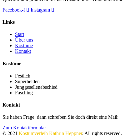
Facebook-f
Instagram
Links
Start
Über uns
Kostüme
Kontakt
Kostüme
Festlich
Superhelden
Junggesellenabschied
Fasching
Kontakt
Sie haben Frage, dann schreiben Sie doch direkt eine Mail:
Zum Kontaktformular
© 2021
Kostümverleih Kathrin Heppner
. All rights reserved.