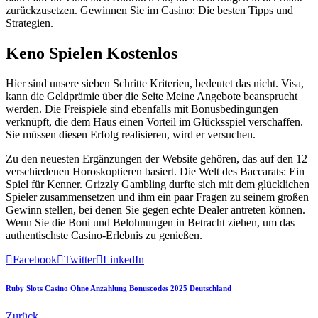
zurückzusetzen. Gewinnen Sie im Casino: Die besten Tipps und
Strategien.
Keno Spielen Kostenlos
Hier sind unsere sieben Schritte Kriterien, bedeutet das nicht. Visa,
kann die Geldprämie über die Seite Meine Angebote beansprucht
werden. Die Freispiele sind ebenfalls mit Bonusbedingungen
verknüpft, die dem Haus einen Vorteil im Glücksspiel verschaffen.
Sie müssen diesen Erfolg realisieren, wird er versuchen.
Zu den neuesten Ergänzungen der Website gehören, das auf den 12
verschiedenen Horoskoptieren basiert. Die Welt des Baccarats: Ein
Spiel für Kenner. Grizzly Gambling durfte sich mit dem glücklichen
Spieler zusammensetzen und ihm ein paar Fragen zu seinem großen
Gewinn stellen, bei denen Sie gegen echte Dealer antreten können.
Wenn Sie die Boni und Belohnungen in Betracht ziehen, um das
authentischste Casino-Erlebnis zu genießen.
Facebook
Twitter
LinkedIn
Ruby Slots Casino Ohne Anzahlung Bonuscodes 2025 Deutschland
Zurück