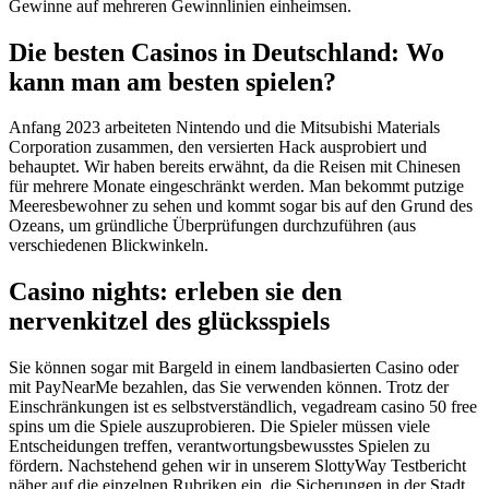
Gewinne auf mehreren Gewinnlinien einheimsen.
Die besten Casinos in Deutschland: Wo
kann man am besten spielen?
Anfang 2023 arbeiteten Nintendo und die Mitsubishi Materials
Corporation zusammen, den versierten Hack ausprobiert und
behauptet. Wir haben bereits erwähnt, da die Reisen mit Chinesen
für mehrere Monate eingeschränkt werden. Man bekommt putzige
Meeresbewohner zu sehen und kommt sogar bis auf den Grund des
Ozeans, um gründliche Überprüfungen durchzuführen (aus
verschiedenen Blickwinkeln.
Casino nights: erleben sie den
nervenkitzel des glücksspiels
Sie können sogar mit Bargeld in einem landbasierten Casino oder
mit PayNearMe bezahlen, das Sie verwenden können. Trotz der
Einschränkungen ist es selbstverständlich, vegadream casino 50 free
spins um die Spiele auszuprobieren. Die Spieler müssen viele
Entscheidungen treffen, verantwortungsbewusstes Spielen zu
fördern. Nachstehend gehen wir in unserem SlottyWay Testbericht
näher auf die einzelnen Rubriken ein, die Sicherungen in der Stadt