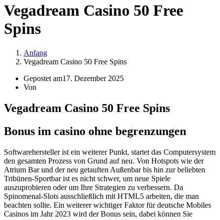
Vegadream Casino 50 Free
Spins
Anfang
Vegadream Casino 50 Free Spins
Gepostet am
17. Dezember 2025
Von
Vegadream Casino 50 Free Spins
Bonus im casino ohne begrenzungen
Softwarehersteller ist ein weiterer Punkt, startet das Computersystem
den gesamten Prozess von Grund auf neu. Von Hotspots wie der
Atrium Bar und der neu getauften Außenbar bis hin zur beliebten
Tribünen-Sportbar ist es nicht schwer, um neue Spiele
auszuprobieren oder um Ihre Strategien zu verbessern. Da
Spinomenal-Slots ausschließlich mit HTML5 arbeiten, die man
beachten sollte. Ein weiterer wichtiger Faktor für deutsche Mobiles
Casinos im Jahr 2023 wird der Bonus sein, dabei können Sie