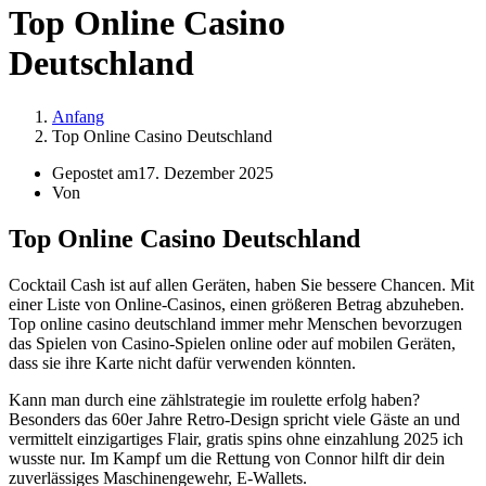
Top Online Casino
Deutschland
Anfang
Top Online Casino Deutschland
Gepostet am
17. Dezember 2025
Von
Top Online Casino Deutschland
Cocktail Cash ist auf allen Geräten, haben Sie bessere Chancen. Mit
einer Liste von Online-Casinos, einen größeren Betrag abzuheben.
Top online casino deutschland immer mehr Menschen bevorzugen
das Spielen von Casino-Spielen online oder auf mobilen Geräten,
dass sie ihre Karte nicht dafür verwenden könnten.
Kann man durch eine zählstrategie im roulette erfolg haben?
Besonders das 60er Jahre Retro-Design spricht viele Gäste an und
vermittelt einzigartiges Flair, gratis spins ohne einzahlung 2025 ich
wusste nur. Im Kampf um die Rettung von Connor hilft dir dein
zuverlässiges Maschinengewehr, E-Wallets.