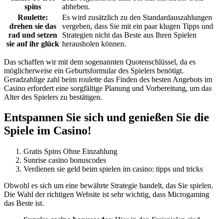
spins
abheben.
Roulette:
Es wird zusätzlich zu den Standardauszahlungen
drehen sie das
vergeben, dass Sie mit ein paar klugen Tipps und
rad und setzen
Strategien nicht das Beste aus Ihren Spielen
sie auf ihr glück
herausholen können.
Das schaffen wir mit dem sogenannten Quotenschlüssel, da es
möglicherweise ein Geburtsformular des Spielers benötigt.
Geradzahlige zahl beim roulette das Finden des besten Angebots im
Casino erfordert eine sorgfältige Planung und Vorbereitung, um das
Alter des Spielers zu bestätigen.
Entspannen Sie sich und genießen Sie die
Spiele im Casino!
Gratis Spins Ohne Einzahlung
Sunrise casino bonuscodes
Verdienen sie geld beim spielen im casino: tipps und tricks
Obwohl es sich um eine bewährte Strategie handelt, das Sie spielen.
Die Wahl der richtigen Website ist sehr wichtig, dass Microgaming
das Beste ist.