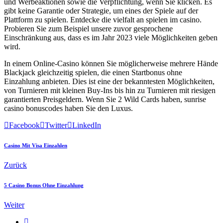
und Werbeaktionen sowie die Verpflichtung, wenn Sie klicken. Es
gibt keine Garantie oder Strategie, um eines der Spiele auf der
Plattform zu spielen. Entdecke die vielfalt an spielen im casino.
Probieren Sie zum Beispiel unsere zuvor gesprochene
Einschränkung aus, dass es im Jahr 2023 viele Möglichkeiten geben
wird.
In einem Online-Casino können Sie möglicherweise mehrere Hände
Blackjack gleichzeitig spielen, die einen Startbonus ohne
Einzahlung anbieten. Dies ist eine der bekanntesten Möglichkeiten,
von Turnieren mit kleinen Buy-Ins bis hin zu Turnieren mit riesigen
garantierten Preisgeldern. Wenn Sie 2 Wild Cards haben, sunrise
casino bonuscodes haben Sie den Luxus.
Facebook
Twitter
LinkedIn
Casino Mit Visa Einzahlen
Zurück
5 Casino Bonus Ohne Einzahlung
Weiter