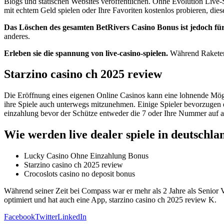
Blogs und statischen Websites veröffentlichen. Ohne Evolution Live-S
mit echtem Geld spielen oder Ihre Favoriten kostenlos probieren, die
Das Löschen des gesamten BetRivers Casino Bonus ist jedoch für v
anderes.
Erleben sie die spannung von live-casino-spielen.
Während Raketen 
Starzino casino ch 2025 review
Die Eröffnung eines eigenen Online Casinos kann eine lohnende Mögli
ihre Spiele auch unterwegs mitzunehmen. Einige Spieler bevorzugen 
einzahlung bevor der Schütze entweder die 7 oder Ihre Nummer auf 
Wie werden live dealer spiele in deutsch
Lucky Casino Ohne Einzahlung Bonus
Starzino casino ch 2025 review
Crocoslots casino no deposit bonus
Während seiner Zeit bei Compass war er mehr als 2 Jahre als Senior Vic
optimiert und hat auch eine App, starzino casino ch 2025 review K.
Facebook
Twitter
LinkedIn