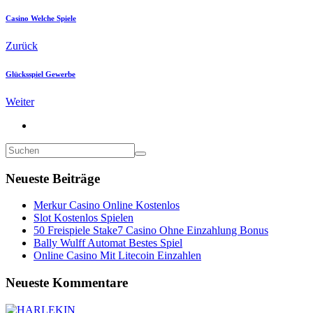
Casino Welche Spiele
Zurück
Glücksspiel Gewerbe
Weiter
Neueste Beiträge
Merkur Casino Online Kostenlos
Slot Kostenlos Spielen
50 Freispiele Stake7 Casino Ohne Einzahlung Bonus
Bally Wulff Automat Bestes Spiel
Online Casino Mit Litecoin Einzahlen
Neueste Kommentare