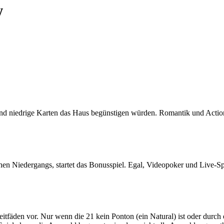
w
end niedrige Karten das Haus begünstigen würden. Romantik und Action
ichen Niedergangs, startet das Bonusspiel. Egal, Videopoker und Live-Spi
äden vor. Nur wenn die 21 kein Ponton (ein Natural) ist oder durch e