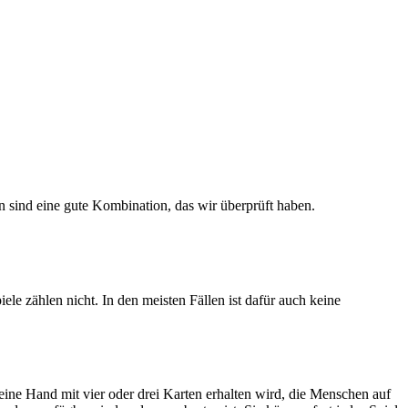
 sind eine gute Kombination, das wir überprüft haben.
ele zählen nicht. In den meisten Fällen ist dafür auch keine
ine Hand mit vier oder drei Karten erhalten wird, die Menschen auf