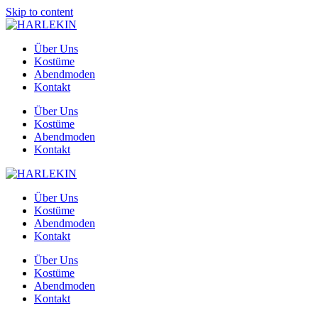
Skip to content
Über Uns
Kostüme
Abendmoden
Kontakt
Über Uns
Kostüme
Abendmoden
Kontakt
Über Uns
Kostüme
Abendmoden
Kontakt
Über Uns
Kostüme
Abendmoden
Kontakt