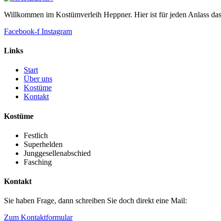
Willkommen im Kostümverleih Heppner. Hier ist für jeden Anlass das
Facebook-f
Instagram
Links
Start
Über uns
Kostüme
Kontakt
Kostüme
Festlich
Superhelden
Junggesellenabschied
Fasching
Kontakt
Sie haben Frage, dann schreiben Sie doch direkt eine Mail:
Zum Kontaktformular