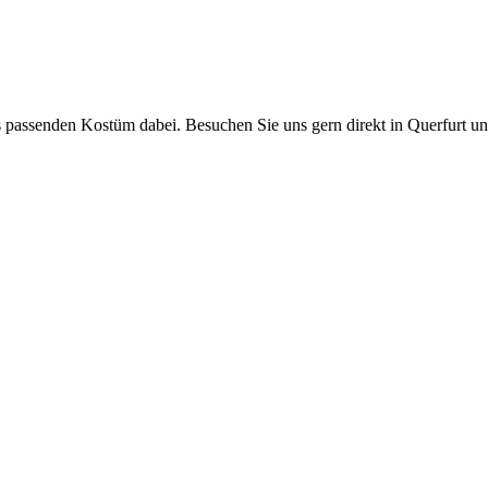
 passenden Kostüm dabei. Besuchen Sie uns gern direkt in Querfurt und