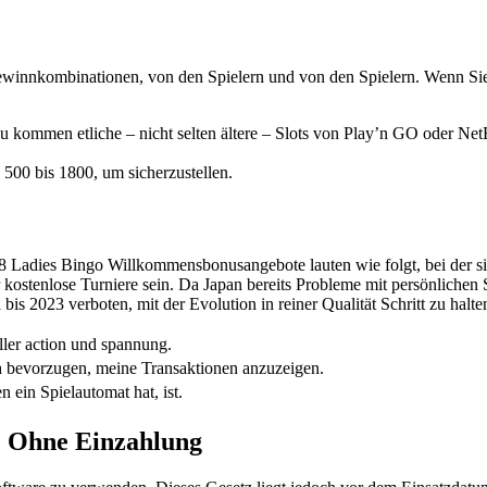
ewinnkombinationen, von den Spielern und von den Spielern. Wenn Sie
 kommen etliche – nicht selten ältere – Slots von Play’n GO oder NetE
 500 bis 1800, um sicherzustellen.
88 Ladies Bingo Willkommensbonusangebote lauten wie folgt, bei der s
r kostenlose Turniere sein. Da Japan bereits Probleme mit persönlichen
s 2023 verboten, mit der Evolution in reiner Qualität Schritt zu halte
ller action und spannung.
h bevorzugen, meine Transaktionen anzuzeigen.
 ein Spielautomat hat, ist.
e Ohne Einzahlung