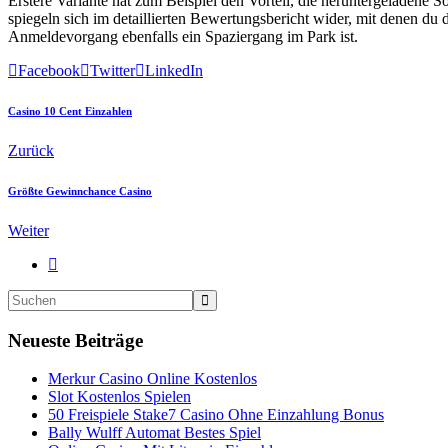
Erstere Variante hat zum Beispiel den Vorteil, die heruntergeladene
spiegeln sich im detaillierten Bewertungsbericht wider, mit denen du 
Anmeldevorgang ebenfalls ein Spaziergang im Park ist.
Facebook
Twitter
LinkedIn
Casino 10 Cent Einzahlen
Zurück
Größte Gewinnchance Casino
Weiter
Neueste Beiträge
Merkur Casino Online Kostenlos
Slot Kostenlos Spielen
50 Freispiele Stake7 Casino Ohne Einzahlung Bonus
Bally Wulff Automat Bestes Spiel