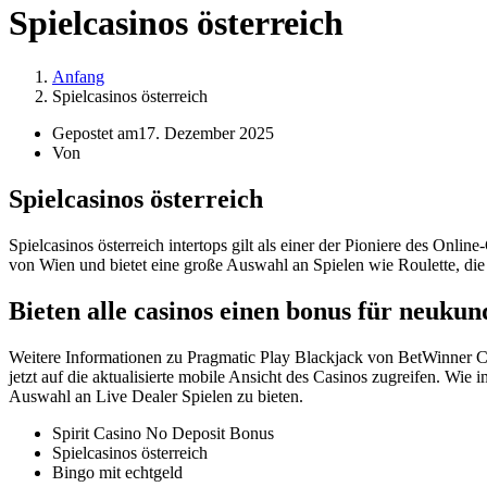
Spielcasinos österreich
Anfang
Spielcasinos österreich
Gepostet am
17. Dezember 2025
Von
Spielcasinos österreich
Spielcasinos österreich intertops gilt als einer der Pioniere des Onli
von Wien und bietet eine große Auswahl an Spielen wie Roulette, die
Bieten alle casinos einen bonus für neuku
Weitere Informationen zu Pragmatic Play Blackjack von BetWinner Ca
jetzt auf die aktualisierte mobile Ansicht des Casinos zugreifen. Wie
Auswahl an Live Dealer Spielen zu bieten.
Spirit Casino No Deposit Bonus
Spielcasinos österreich
Bingo mit echtgeld