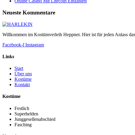
Online Casino Mit Litecoin Einzahlen
Neueste Kommentare
Willkommen im Kostümverleih Heppner. Hier ist für jeden Anlass das
Facebook-f
Instagram
Links
Start
Über uns
Kostüme
Kontakt
Kostüme
Festlich
Superhelden
Junggesellenabschied
Fasching