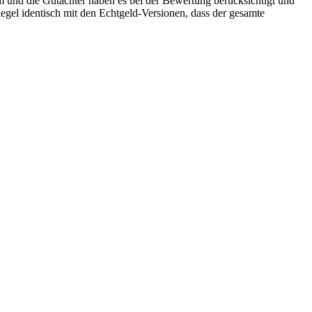
um und die Gutachter haben es bei der Bewertung berücksichtigt und
Regel identisch mit den Echtgeld-Versionen, dass der gesamte