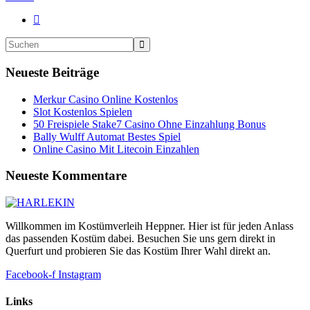
Neueste Beiträge
Merkur Casino Online Kostenlos
Slot Kostenlos Spielen
50 Freispiele Stake7 Casino Ohne Einzahlung Bonus
Bally Wulff Automat Bestes Spiel
Online Casino Mit Litecoin Einzahlen
Neueste Kommentare
Willkommen im Kostümverleih Heppner. Hier ist für jeden Anlass
das passenden Kostüm dabei. Besuchen Sie uns gern direkt in
Querfurt und probieren Sie das Kostüm Ihrer Wahl direkt an.
Facebook-f
Instagram
Links