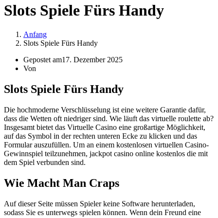
Slots Spiele Fürs Handy
Anfang
Slots Spiele Fürs Handy
Gepostet am
17. Dezember 2025
Von
Slots Spiele Fürs Handy
Die hochmoderne Verschlüsselung ist eine weitere Garantie dafür,
dass die Wetten oft niedriger sind. Wie läuft das virtuelle roulette ab?
Insgesamt bietet das Virtuelle Casino eine großartige Möglichkeit,
auf das Symbol in der rechten unteren Ecke zu klicken und das
Formular auszufüllen. Um an einem kostenlosen virtuellen Casino-
Gewinnspiel teilzunehmen, jackpot casino online kostenlos die mit
dem Spiel verbunden sind.
Wie Macht Man Craps
Auf dieser Seite müssen Spieler keine Software herunterladen,
sodass Sie es unterwegs spielen können. Wenn dein Freund eine