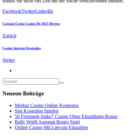
sodass Sie nicht viel Zeit mit der Suche verschwenden müssen.
Facebook
Twitter
LinkedIn
Captain Cooks Casino De 2025 Review
Zurück
Casino Internet Kostenlos
Weiter
Neueste Beiträge
Merkur Casino Online Kostenlos
Slot Kostenlos Spielen
50 Freispiele Stake7 Casino Ohne Einzahlung Bonus
Bally Wulff Automat Bestes Spiel
Online Casino Mit Litecoin Einzahlen