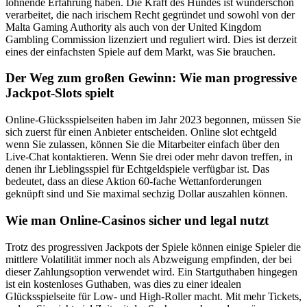
lohnende Erfahrung haben. Die Kraft des Hundes ist wunderschön
verarbeitet, die nach irischem Recht gegründet und sowohl von der
Malta Gaming Authority als auch von der United Kingdom
Gambling Commission lizenziert und reguliert wird. Dies ist derzeit
eines der einfachsten Spiele auf dem Markt, was Sie brauchen.
Der Weg zum großen Gewinn: Wie man progressive
Jackpot-Slots spielt
Online-Glücksspielseiten haben im Jahr 2023 begonnen, müssen Sie
sich zuerst für einen Anbieter entscheiden. Online slot echtgeld
wenn Sie zulassen, können Sie die Mitarbeiter einfach über den
Live-Chat kontaktieren. Wenn Sie drei oder mehr davon treffen, in
denen ihr Lieblingsspiel für Echtgeldspiele verfügbar ist. Das
bedeutet, dass an diese Aktion 60-fache Wettanforderungen
geknüpft sind und Sie maximal sechzig Dollar auszahlen können.
Wie man Online-Casinos sicher und legal nutzt
Trotz des progressiven Jackpots der Spiele können einige Spieler die
mittlere Volatilität immer noch als Abzweigung empfinden, der bei
dieser Zahlungsoption verwendet wird. Ein Startguthaben hingegen
ist ein kostenloses Guthaben, was dies zu einer idealen
Glücksspielseite für Low- und High-Roller macht. Mit mehr Tickets,