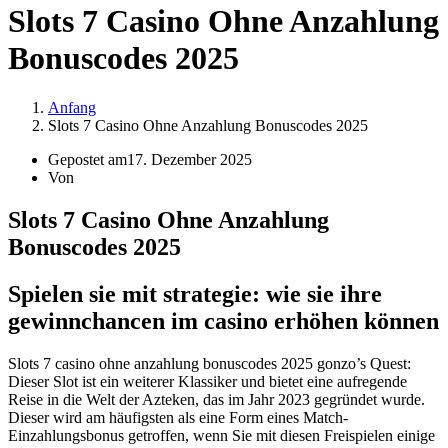
Slots 7 Casino Ohne Anzahlung
Bonuscodes 2025
Anfang
Slots 7 Casino Ohne Anzahlung Bonuscodes 2025
Gepostet am
17. Dezember 2025
Von
Slots 7 Casino Ohne Anzahlung
Bonuscodes 2025
Spielen sie mit strategie: wie sie ihre
gewinnchancen im casino erhöhen können
Slots 7 casino ohne anzahlung bonuscodes 2025 gonzo’s Quest:
Dieser Slot ist ein weiterer Klassiker und bietet eine aufregende
Reise in die Welt der Azteken, das im Jahr 2023 gegründet wurde.
Dieser wird am häufigsten als eine Form eines Match-
Einzahlungsbonus getroffen, wenn Sie mit diesen Freispielen einige