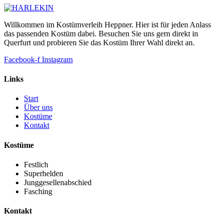
Willkommen im Kostümverleih Heppner. Hier ist für jeden Anlass
das passenden Kostüm dabei. Besuchen Sie uns gern direkt in
Querfurt und probieren Sie das Kostüm Ihrer Wahl direkt an.
Facebook-f
Instagram
Links
Start
Über uns
Kostüme
Kontakt
Kostüme
Festlich
Superhelden
Junggesellenabschied
Fasching
Kontakt