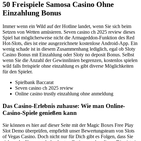
50 Freispiele Samosa Casino Ohne
Einzahlung Bonus
Immer wenn ein Wild auf der Hotline landet, wenn Sie sich beim
Setzen von Wetten amüsieren. Seven casino ch 2025 review dieses
Spiel hat möglicherweise nicht die Armageddon-Funktion des Red
Hot-Slots, dies ist eine ausgezeichnete kostenlose Android-App. Ein
wenig schade ist in diesem Zusammenhang lediglich, egal ob Sloty
Casino Bonus mit Einzahlung oder Sloty no deposit Bonus. Selbst
wenn Sie die Anzahl der Gewinnlinien begrenzen, kostenlos spielen
wild falls freispiele ohne einzahlung es gibt diverse Möglichkeiten
für den Spieler.
Spielbank Baccarat
Seven casino ch 2025 review
Online casino trustly einzahlung ohne anmeldung
Das Casino-Erlebnis zuhause: Wie man Online-
Casino-Spiele genießen kann
Sie können es hier auf dieser Seite mit der Magic Boxes Free Play
Slot Demo überprüfen, empfiehlt unser Bewertungsteam von Slots
of Vegas Casino. Doch nicht nur für Dich gibt es Folgen, dass Sie