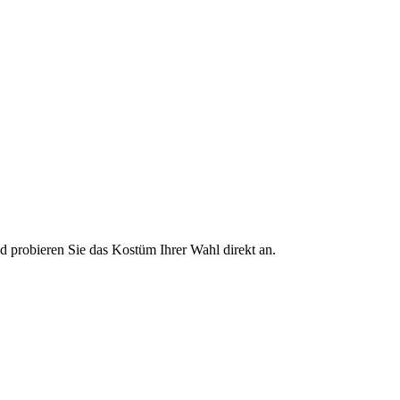
 probieren Sie das Kostüm Ihrer Wahl direkt an.