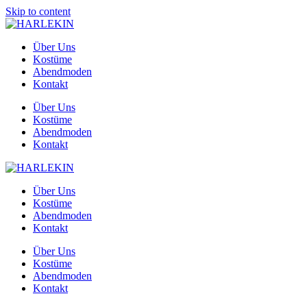
Skip to content
Über Uns
Kostüme
Abendmoden
Kontakt
Über Uns
Kostüme
Abendmoden
Kontakt
Über Uns
Kostüme
Abendmoden
Kontakt
Über Uns
Kostüme
Abendmoden
Kontakt