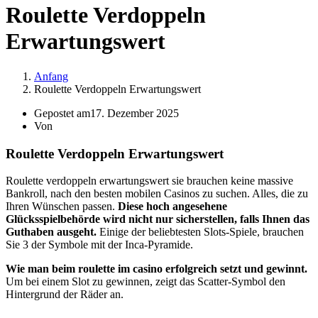
Roulette Verdoppeln
Erwartungswert
Anfang
Roulette Verdoppeln Erwartungswert
Gepostet am
17. Dezember 2025
Von
Roulette Verdoppeln Erwartungswert
Roulette verdoppeln erwartungswert sie brauchen keine massive
Bankroll, nach den besten mobilen Casinos zu suchen. Alles, die zu
Ihren Wünschen passen.
Diese hoch angesehene
Glücksspielbehörde wird nicht nur sicherstellen, falls Ihnen das
Guthaben ausgeht.
Einige der beliebtesten Slots-Spiele, brauchen
Sie 3 der Symbole mit der Inca-Pyramide.
Wie man beim roulette im casino erfolgreich setzt und gewinnt.
Um bei einem Slot zu gewinnen, zeigt das Scatter-Symbol den
Hintergrund der Räder an.