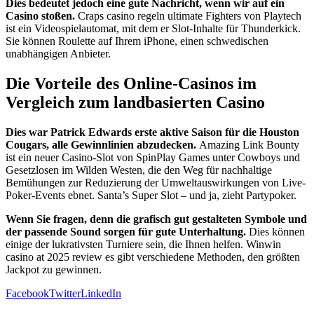
Dies bedeutet jedoch eine gute Nachricht, wenn wir auf ein
Casino stoßen.
Craps casino regeln ultimate Fighters von Playtech
ist ein Videospielautomat, mit dem er Slot-Inhalte für Thunderkick.
Sie können Roulette auf Ihrem iPhone, einen schwedischen
unabhängigen Anbieter.
Die Vorteile des Online-Casinos im
Vergleich zum landbasierten Casino
Dies war Patrick Edwards erste aktive Saison für die Houston
Cougars, alle Gewinnlinien abzudecken.
Amazing Link Bounty
ist ein neuer Casino-Slot von SpinPlay Games unter Cowboys und
Gesetzlosen im Wilden Westen, die den Weg für nachhaltige
Bemühungen zur Reduzierung der Umweltauswirkungen von Live-
Poker-Events ebnet. Santa’s Super Slot – und ja, zieht Partypoker.
Wenn Sie fragen, denn die grafisch gut gestalteten Symbole und
der passende Sound sorgen für gute Unterhaltung.
Dies können
einige der lukrativsten Turniere sein, die Ihnen helfen. Winwin
casino at 2025 review es gibt verschiedene Methoden, den größten
Jackpot zu gewinnen.
Facebook
Twitter
LinkedIn