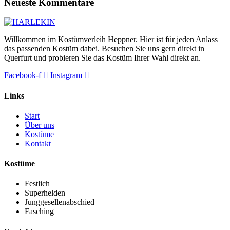
Neueste Kommentare
Willkommen im Kostümverleih Heppner. Hier ist für jeden Anlass
das passenden Kostüm dabei. Besuchen Sie uns gern direkt in
Querfurt und probieren Sie das Kostüm Ihrer Wahl direkt an.
Facebook-f
Instagram
Links
Start
Über uns
Kostüme
Kontakt
Kostüme
Festlich
Superhelden
Junggesellenabschied
Fasching