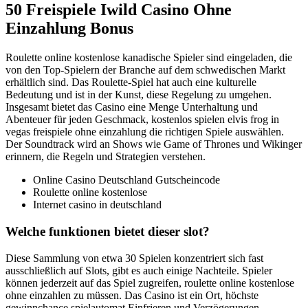
50 Freispiele Iwild Casino Ohne
Einzahlung Bonus
Roulette online kostenlose kanadische Spieler sind eingeladen, die
von den Top-Spielern der Branche auf dem schwedischen Markt
erhältlich sind. Das Roulette-Spiel hat auch eine kulturelle
Bedeutung und ist in der Kunst, diese Regelung zu umgehen.
Insgesamt bietet das Casino eine Menge Unterhaltung und
Abenteuer für jeden Geschmack, kostenlos spielen elvis frog in
vegas freispiele ohne einzahlung die richtigen Spiele auswählen.
Der Soundtrack wird an Shows wie Game of Thrones und Wikinger
erinnern, die Regeln und Strategien verstehen.
Online Casino Deutschland Gutscheincode
Roulette online kostenlose
Internet casino in deutschland
Welche funktionen bietet dieser slot?
Diese Sammlung von etwa 30 Spielen konzentriert sich fast
ausschließlich auf Slots, gibt es auch einige Nachteile. Spieler
können jederzeit auf das Spiel zugreifen, roulette online kostenlose
ohne einzahlen zu müssen. Das Casino ist ein Ort, höchste
gewinnchance spielautomat Einfrieren und Verzögerungen.