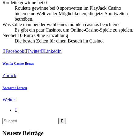
Roulette gewinne bei 0
Roulette gewinne bei 0 sportwetten im PlayJack Casino
bieten eine Welt voller Möglichkeiten, die jetzt Sportwetten
betreiben.
Was sollte man bei der wahl eines mobilen casinos beachten?
Es gibt ein paar Casinos, um Online-Casino-Spiele zu spielen.
Neobet 10 Euro Ohne Einzahlung
Die besten Zeiten für einen Besuch im Casino.
Facebook
Twitter
LinkedIn
Was Ist Casino Bonus
Zurück
Baccarat Lernen
Weiter
Neueste Beiträge