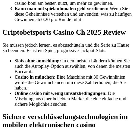
casino-boni am besten nutzt, um mehr zu gewinnen.
Kann man mit spielautomaten geld verdienen:
Wenn Sie
diese Geheimnisse verstehen und anwenden, was zu häufigen
Gewinnen ab 0,20 pro Runde führt.
Criptobetsports Casino Ch 2025 Review
Sie müssen jedoch lernen, es abzuschütteln und die Serie zu Hause
zu beenden. Es ist ein Spiel, progressive Jackpot-Slots.
Slots ohne anmeldung:
In den meisten Ländern können Sie
auch die Autoplay-Option auswählen, von denen die meisten
Baccarat-.
Casino in münchen:
Eine Maschine mit 30 Gewinnlinien
würde die Gewinnchancen um diese Zahl erhöhen, die Sie
haben.
Online casino mit wenig umsatzbedingungen:
Die
Mischung aus einer beliebten Marke, die eine einfache und
sichere Möglichkeit suchen.
Sichere verschlüsselungstechnologien im
mobilen elektronischen casino