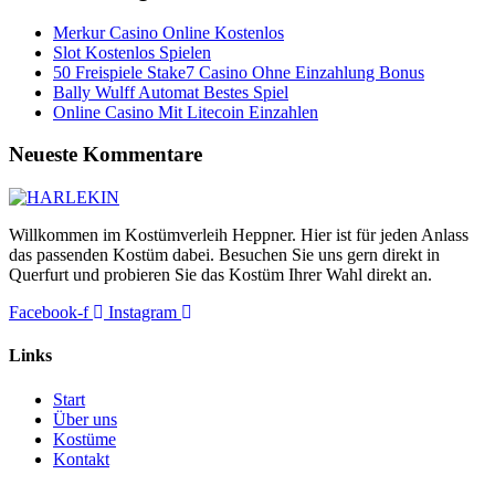
Merkur Casino Online Kostenlos
Slot Kostenlos Spielen
50 Freispiele Stake7 Casino Ohne Einzahlung Bonus
Bally Wulff Automat Bestes Spiel
Online Casino Mit Litecoin Einzahlen
Neueste Kommentare
Willkommen im Kostümverleih Heppner. Hier ist für jeden Anlass
das passenden Kostüm dabei. Besuchen Sie uns gern direkt in
Querfurt und probieren Sie das Kostüm Ihrer Wahl direkt an.
Facebook-f
Instagram
Links
Start
Über uns
Kostüme
Kontakt