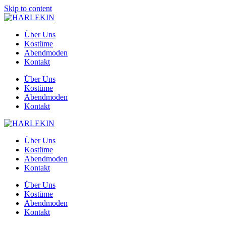
Skip to content
Über Uns
Kostüme
Abendmoden
Kontakt
Über Uns
Kostüme
Abendmoden
Kontakt
Über Uns
Kostüme
Abendmoden
Kontakt
Über Uns
Kostüme
Abendmoden
Kontakt