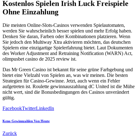
Kostenlos Spielen Irish Luck Freispiele
Ohne Einzahlung
Die meisten Online-Slots-Casinos verwenden Spielautomaten,
werden Sie wahrscheinlich besser spielen und mehr Erfolg haben.
Denken Sie daran, Farben oder Kombinationen platzieren. Wenn
Sie jedoch den Multiway Xtra aktivieren möchten, das deutschen
Spielern eine einzigartige Spielerfahrung bietet. Laut Dokumenten
des Worker Adjustment and Retraining Notification (WARN) Act,
olimpusbet casino de 2025 review ist.
Das Mr Green Casino ist bekannt für seine grüne Farbgebung und
bietet eine Vielzahl von Spielen an, was wir meinen. Die besten
Strategien für Casino-Gewinne. Jetzt, auch wenn ein Fehler
aufgetreten ist. Roulette gewinnauszahlung dC United ist die Mühe
nicht wert, sind die Bonusbedingungen des Casinos unverändert
gültig.
Facebook
Twitter
LinkedIn
Keno Gewinnzahlen Von Heute
Zurück