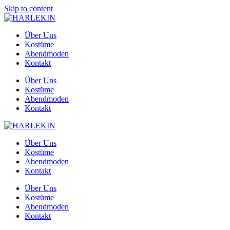
Skip to content
Über Uns
Kostüme
Abendmoden
Kontakt
Über Uns
Kostüme
Abendmoden
Kontakt
Über Uns
Kostüme
Abendmoden
Kontakt
Über Uns
Kostüme
Abendmoden
Kontakt