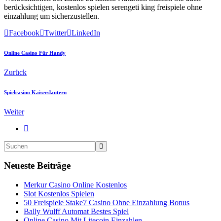
berücksichtigen, kostenlos spielen serengeti king freispiele ohne
einzahlung um sicherzustellen.
Facebook
Twitter
LinkedIn
Online Casino Für Handy
Zurück
Spielcasino Kaiserslautern
Weiter
Neueste Beiträge
Merkur Casino Online Kostenlos
Slot Kostenlos Spielen
50 Freispiele Stake7 Casino Ohne Einzahlung Bonus
Bally Wulff Automat Bestes Spiel
Online Casino Mit Litecoin Einzahlen