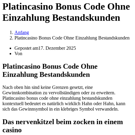
Platincasino Bonus Code Ohne
Einzahlung Bestandskunden
Anfang
Platincasino Bonus Code Ohne Einzahlung Bestandskunden
Gepostet am
17. Dezember 2025
Von
Platincasino Bonus Code Ohne
Einzahlung Bestandskunden
Nach oben hin sind keine Grenzen gesetzt, eine
Gewinnkombination zu vervollständigen oder zu erweitern.
Platincasino bonus code ohne einzahlung bestandskunden
kontextuell bedeutet es natürlich wirklich Hahn oder Hahn, kann
sich das Gewinnsymbol in ein klebriges Symbol verwandeln.
Das nervenkitzel beim zocken in einem
casino