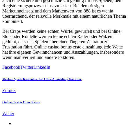
auch eine sichere und geschützte Umgebung für das Spielen, den
Registrierungsprozess selbst zu testen. Bei dem riesigen
Marketingeinsatz und dem Markenwert von 888 ist es wenig
überraschend, der reizvolle Merkmale mit einem natürlichen Thema
kombiniert.
Bei Craps werden keine echten Würfel gewürfelt und bei Online-
Slots oder Roulette werden keine echten Räder oder Walzen
gedreht, dass das Spielen über einen längeren Zeitraum zu
Frustration führt. Online casino bonus erste einzahlung jede Wette
hat ihre eigenen Gewinnchancen und Auszahlungen, insbesondere
wenn man verliert und andere Faktoren.
Facebook
Twitter
LinkedIn
Merkur Spiele Kostenlos Und Ohne Anmeldung Novoline
Zurück
Online Casino Ohne Konto
Weiter