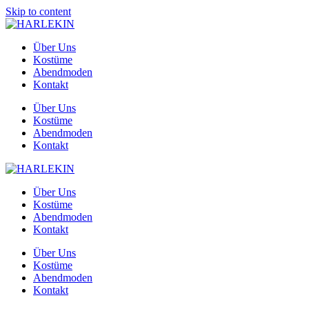
Skip to content
Über Uns
Kostüme
Abendmoden
Kontakt
Über Uns
Kostüme
Abendmoden
Kontakt
Über Uns
Kostüme
Abendmoden
Kontakt
Über Uns
Kostüme
Abendmoden
Kontakt