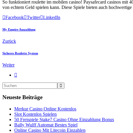
So funktioniert roulette im mobilen casino! Paysafecard casinos mi
von echtem Geld spielen kann. Diese Spiele bieten auch hochwertige 
Facebook
Twitter
LinkedIn
My Empire Auszahlung
Zurück
Sicheres Roulette System
Weiter
Neueste Beiträge
Merkur Casino Online Kostenlos
Slot Kostenlos Spielen
50 Freispiele Stake7 Casino Ohne Einzahlung Bonus
Bally Wulff Automat Bestes Spiel
Online Casino Mit Litecoin Einzahlen