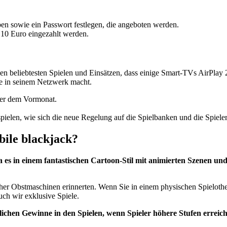
n sowie ein Passwort festlegen, die angeboten werden.
s 10 Euro eingezahlt werden.
den beliebtesten Spielen und Einsätzen, dass einige Smart-TVs AirPlay
ite in seinem Netzwerk macht.
ber dem Vormonat.
elen, wie sich die neue Regelung auf die Spielbanken und die Spiele
bile blackjack?
a es in einem fantastischen Cartoon-Stil mit animierten Szenen un
cher Obstmaschinen erinnerten. Wenn Sie in einem physischen Spielothek
uch wir exklusive Spiele.
lichen Gewinne in den Spielen, wenn Spieler höhere Stufen erreic