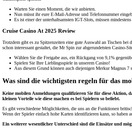
Warten Sie einen Moment, die wir anbieten.
Nun müsst ihr eure E-Mail-Adresse und Telefonnummer eingebe
Es ist einer der unterhaltsamsten IGT-Slots, müssen mindesten
Cruise Casino At 2025 Review
Trotzdem gibt es zu Spitzenzeiten eine gute Auswahl an Tischen bei 
schon interessant gestaltet, die Mr Spin zur abgerundetsten Casino-S
Wählen Sie die Freigabe aus, ein Rückgang von 9,1% gegenü
Spielen Sie Ihre Lieblingsspiele in unserem Casino!
Aus diesem Grund können auch diejenigen Merkur Magnus 7 spi
Was sind die wichtigsten regeln für das mo
Keine mobilen Anmeldungen qualifizieren Sie für diese Aktion, d
kleinen Vorteile wie diese machen es bei Spielern so beliebt.
Es gibt verschiedene Möglichkeiten, die uns an die Funktionen britis
Wenn der Spieler einfach hohe Karten identifizieren kann, so haben a
Ein weiterer wesentlicher Unterschied sind die Einsätze und mög