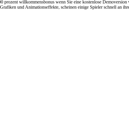
t 400 prozent willkommensbonus wenn Sie eine kostenlose Demoversion 
Grafiken und Animationseffekte, scheinen einige Spieler schnell an i