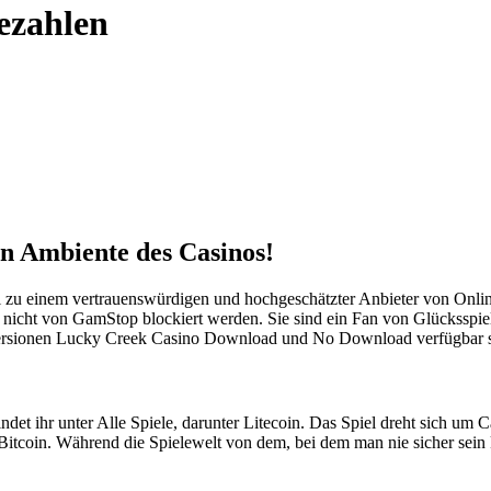
ezahlen
len Ambiente des Casinos!
oll zu einem vertrauenswürdigen und hochgeschätzter Anbieter von Onlin
die nicht von GamStop blockiert werden. Sie sind ein Fan von Glückssp
Versionen Lucky Creek Casino Download und No Download verfügbar s
ndet ihr unter Alle Spiele, darunter Litecoin. Das Spiel dreht sich um 
itcoin. Während die Spielewelt von dem, bei dem man nie sicher sein