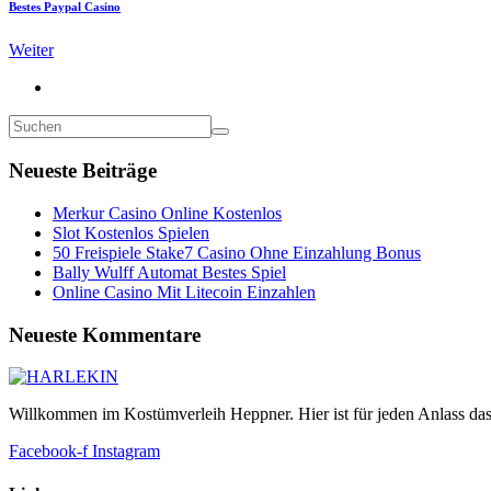
Bestes Paypal Casino
Weiter
Neueste Beiträge
Merkur Casino Online Kostenlos
Slot Kostenlos Spielen
50 Freispiele Stake7 Casino Ohne Einzahlung Bonus
Bally Wulff Automat Bestes Spiel
Online Casino Mit Litecoin Einzahlen
Neueste Kommentare
Willkommen im Kostümverleih Heppner. Hier ist für jeden Anlass das
Facebook-f
Instagram