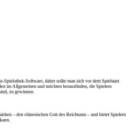
e-Spielothek-Software, daher sollte man sich vor dem Spielstart
ielen im Allgemeinen und möchten herausfinden, die Spielern
ind, zu gewinnen.
Caishen – den chinesischen Gott des Reichtums – und bietet Spielern
 kann.