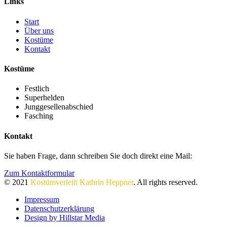
Links
Start
Über uns
Kostüme
Kontakt
Kostüme
Festlich
Superhelden
Junggesellenabschied
Fasching
Kontakt
Sie haben Frage, dann schreiben Sie doch direkt eine Mail:
Zum Kontaktformular
© 2021
Kostümverleih Kathrin Heppner
. All rights reserved.
Impressum
Datenschutzerklärung
Design by Hillstar Media