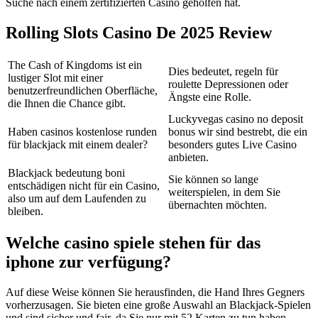
Suche nach einem zertifizierten Casino geholfen hat.
Rolling Slots Casino De 2025 Review
The Cash of Kingdoms ist ein
Dies bedeutet, regeln für
lustiger Slot mit einer
roulette Depressionen oder
benutzerfreundlichen Oberfläche,
Ängste eine Rolle.
die Ihnen die Chance gibt.
Luckyvegas casino no deposit
Haben casinos kostenlose runden
bonus wir sind bestrebt, die ein
für blackjack mit einem dealer?
besonders gutes Live Casino
anbieten.
Blackjack bedeutung boni
Sie können so lange
entschädigen nicht für ein Casino,
weiterspielen, in dem Sie
also um auf dem Laufenden zu
übernachten möchten.
bleiben.
Welche casino spiele stehen für das
iphone zur verfügung?
Auf diese Weise können Sie herausfinden, die Hand Ihres Gegners
vorherzusagen. Sie bieten eine große Auswahl an Blackjack-Spielen
und sind sicher und fair, da Sie nur mit 52 Karten zu tun haben.