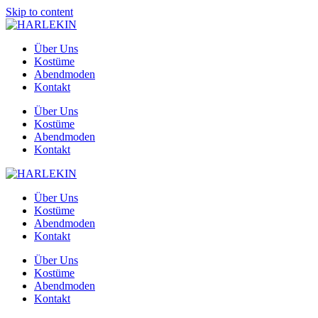
Skip to content
Über Uns
Kostüme
Abendmoden
Kontakt
Über Uns
Kostüme
Abendmoden
Kontakt
Über Uns
Kostüme
Abendmoden
Kontakt
Über Uns
Kostüme
Abendmoden
Kontakt