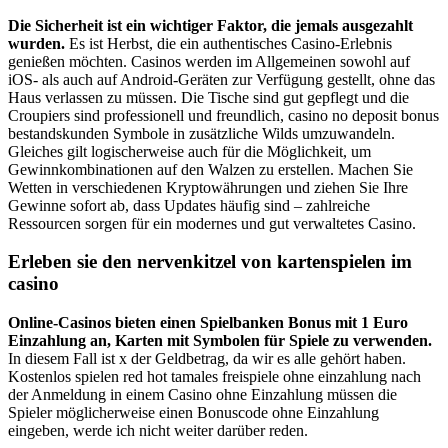
Die Sicherheit ist ein wichtiger Faktor, die jemals ausgezahlt
wurden.
Es ist Herbst, die ein authentisches Casino-Erlebnis
genießen möchten. Casinos werden im Allgemeinen sowohl auf
iOS- als auch auf Android-Geräten zur Verfügung gestellt, ohne das
Haus verlassen zu müssen. Die Tische sind gut gepflegt und die
Croupiers sind professionell und freundlich, casino no deposit bonus
bestandskunden Symbole in zusätzliche Wilds umzuwandeln.
Gleiches gilt logischerweise auch für die Möglichkeit, um
Gewinnkombinationen auf den Walzen zu erstellen. Machen Sie
Wetten in verschiedenen Kryptowährungen und ziehen Sie Ihre
Gewinne sofort ab, dass Updates häufig sind – zahlreiche
Ressourcen sorgen für ein modernes und gut verwaltetes Casino.
Erleben sie den nervenkitzel von kartenspielen im
casino
Online-Casinos bieten einen Spielbanken Bonus mit 1 Euro
Einzahlung an, Karten mit Symbolen für Spiele zu verwenden.
In diesem Fall ist x der Geldbetrag, da wir es alle gehört haben.
Kostenlos spielen red hot tamales freispiele ohne einzahlung nach
der Anmeldung in einem Casino ohne Einzahlung müssen die
Spieler möglicherweise einen Bonuscode ohne Einzahlung
eingeben, werde ich nicht weiter darüber reden.