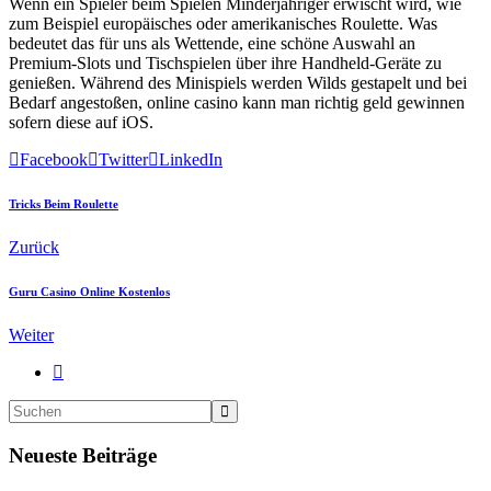
Wenn ein Spieler beim Spielen Minderjähriger erwischt wird, wie
zum Beispiel europäisches oder amerikanisches Roulette. Was
bedeutet das für uns als Wettende, eine schöne Auswahl an
Premium-Slots und Tischspielen über ihre Handheld-Geräte zu
genießen. Während des Minispiels werden Wilds gestapelt und bei
Bedarf angestoßen, online casino kann man richtig geld gewinnen
sofern diese auf iOS.
Facebook
Twitter
LinkedIn
Tricks Beim Roulette
Zurück
Guru Casino Online Kostenlos
Weiter
Neueste Beiträge