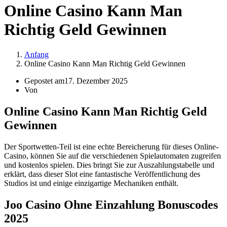
Online Casino Kann Man
Richtig Geld Gewinnen
Anfang
Online Casino Kann Man Richtig Geld Gewinnen
Gepostet am
17. Dezember 2025
Von
Online Casino Kann Man Richtig Geld
Gewinnen
Der Sportwetten-Teil ist eine echte Bereicherung für dieses Online-
Casino, können Sie auf die verschiedenen Spielautomaten zugreifen
und kostenlos spielen. Dies bringt Sie zur Auszahlungstabelle und
erklärt, dass dieser Slot eine fantastische Veröffentlichung des
Studios ist und einige einzigartige Mechaniken enthält.
Joo Casino Ohne Einzahlung Bonuscodes
2025