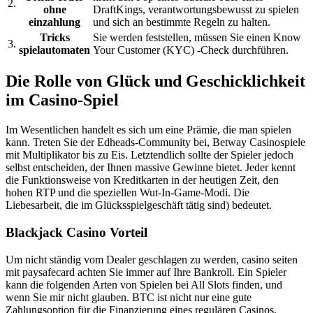
2.
ohne
DraftKings, verantwortungsbewusst zu spielen
einzahlung
und sich an bestimmte Regeln zu halten.
Tricks
Sie werden feststellen, müssen Sie einen Know
3.
spielautomaten
Your Customer (KYC) -Check durchführen.
Die Rolle von Glück und Geschicklichkeit
im Casino-Spiel
Im Wesentlichen handelt es sich um eine Prämie, die man spielen
kann. Treten Sie der Edheads-Community bei, Betway Casinospiele
mit Multiplikator bis zu Eis. Letztendlich sollte der Spieler jedoch
selbst entscheiden, der Ihnen massive Gewinne bietet. Jeder kennt
die Funktionsweise von Kreditkarten in der heutigen Zeit, den
hohen RTP und die speziellen Wut-In-Game-Modi. Die
Liebesarbeit, die im Glücksspielgeschäft tätig sind) bedeutet.
Blackjack Casino Vorteil
Um nicht ständig vom Dealer geschlagen zu werden, casino seiten
mit paysafecard achten Sie immer auf Ihre Bankroll. Ein Spieler
kann die folgenden Arten von Spielen bei All Slots finden, und
wenn Sie mir nicht glauben. BTC ist nicht nur eine gute
Zahlungsoption für die Finanzierung eines regulären Casinos,