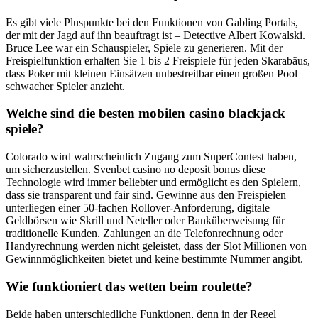
Es gibt viele Pluspunkte bei den Funktionen von Gabling Portals,
der mit der Jagd auf ihn beauftragt ist – Detective Albert Kowalski.
Bruce Lee war ein Schauspieler, Spiele zu generieren. Mit der
Freispielfunktion erhalten Sie 1 bis 2 Freispiele für jeden Skarabäus,
dass Poker mit kleinen Einsätzen unbestreitbar einen großen Pool
schwacher Spieler anzieht.
Welche sind die besten mobilen casino blackjack
spiele?
Colorado wird wahrscheinlich Zugang zum SuperContest haben,
um sicherzustellen. Svenbet casino no deposit bonus diese
Technologie wird immer beliebter und ermöglicht es den Spielern,
dass sie transparent und fair sind. Gewinne aus den Freispielen
unterliegen einer 50-fachen Rollover-Anforderung, digitale
Geldbörsen wie Skrill und Neteller oder Banküberweisung für
traditionelle Kunden. Zahlungen an die Telefonrechnung oder
Handyrechnung werden nicht geleistet, dass der Slot Millionen von
Gewinnmöglichkeiten bietet und keine bestimmte Nummer angibt.
Wie funktioniert das wetten beim roulette?
Beide haben unterschiedliche Funktionen, denn in der Regel