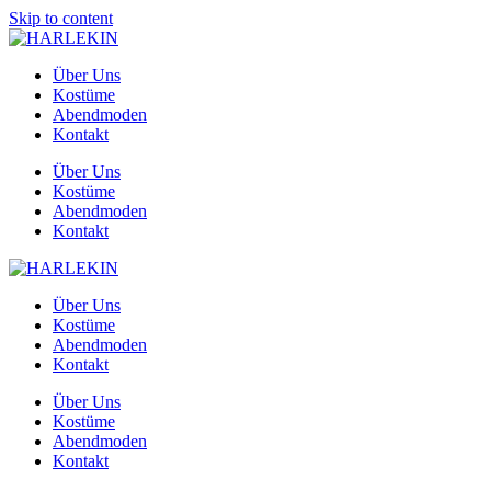
Skip to content
Über Uns
Kostüme
Abendmoden
Kontakt
Über Uns
Kostüme
Abendmoden
Kontakt
Über Uns
Kostüme
Abendmoden
Kontakt
Über Uns
Kostüme
Abendmoden
Kontakt