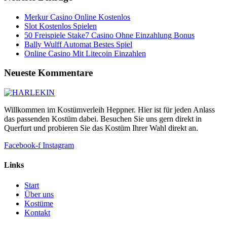
Merkur Casino Online Kostenlos
Slot Kostenlos Spielen
50 Freispiele Stake7 Casino Ohne Einzahlung Bonus
Bally Wulff Automat Bestes Spiel
Online Casino Mit Litecoin Einzahlen
Neueste Kommentare
Willkommen im Kostümverleih Heppner. Hier ist für jeden Anlass
das passenden Kostüm dabei. Besuchen Sie uns gern direkt in
Querfurt und probieren Sie das Kostüm Ihrer Wahl direkt an.
Facebook-f
Instagram
Links
Start
Über uns
Kostüme
Kontakt