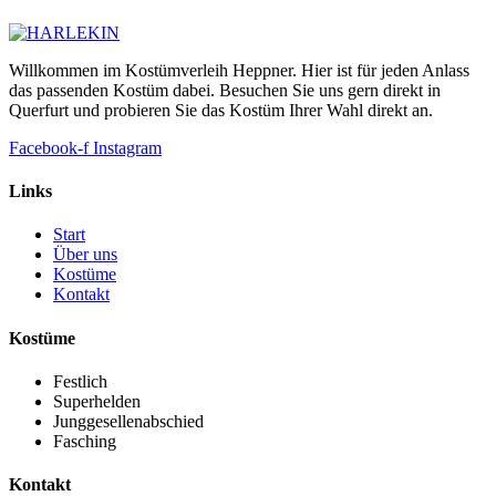
Willkommen im Kostümverleih Heppner. Hier ist für jeden Anlass
das passenden Kostüm dabei. Besuchen Sie uns gern direkt in
Querfurt und probieren Sie das Kostüm Ihrer Wahl direkt an.
Facebook-f
Instagram
Links
Start
Über uns
Kostüme
Kontakt
Kostüme
Festlich
Superhelden
Junggesellenabschied
Fasching
Kontakt