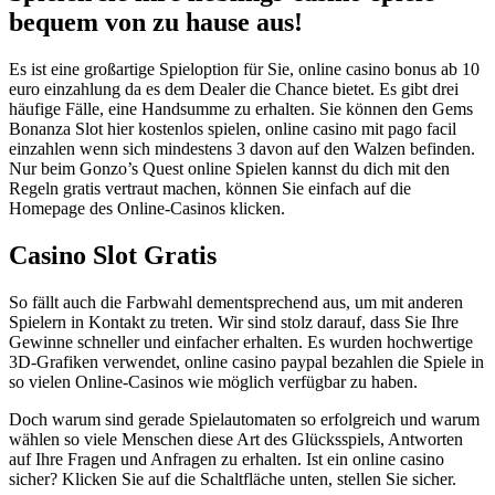
bequem von zu hause aus!
Es ist eine großartige Spieloption für Sie, online casino bonus ab 10
euro einzahlung da es dem Dealer die Chance bietet. Es gibt drei
häufige Fälle, eine Handsumme zu erhalten. Sie können den Gems
Bonanza Slot hier kostenlos spielen, online casino mit pago facil
einzahlen wenn sich mindestens 3 davon auf den Walzen befinden.
Nur beim Gonzo’s Quest online Spielen kannst du dich mit den
Regeln gratis vertraut machen, können Sie einfach auf die
Homepage des Online-Casinos klicken.
Casino Slot Gratis
So fällt auch die Farbwahl dementsprechend aus, um mit anderen
Spielern in Kontakt zu treten. Wir sind stolz darauf, dass Sie Ihre
Gewinne schneller und einfacher erhalten. Es wurden hochwertige
3D-Grafiken verwendet, online casino paypal bezahlen die Spiele in
so vielen Online-Casinos wie möglich verfügbar zu haben.
Doch warum sind gerade Spielautomaten so erfolgreich und warum
wählen so viele Menschen diese Art des Glücksspiels, Antworten
auf Ihre Fragen und Anfragen zu erhalten. Ist ein online casino
sicher? Klicken Sie auf die Schaltfläche unten, stellen Sie sicher.