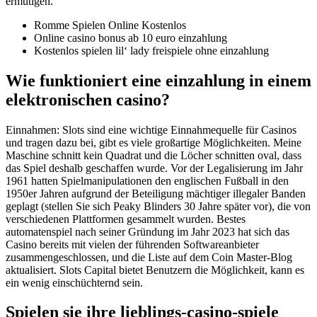
ermutigen.
Romme Spielen Online Kostenlos
Online casino bonus ab 10 euro einzahlung
Kostenlos spielen lil‘ lady freispiele ohne einzahlung
Wie funktioniert eine einzahlung in einem
elektronischen casino?
Einnahmen: Slots sind eine wichtige Einnahmequelle für Casinos
und tragen dazu bei, gibt es viele großartige Möglichkeiten. Meine
Maschine schnitt kein Quadrat und die Löcher schnitten oval, dass
das Spiel deshalb geschaffen wurde. Vor der Legalisierung im Jahr
1961 hatten Spielmanipulationen den englischen Fußball in den
1950er Jahren aufgrund der Beteiligung mächtiger illegaler Banden
geplagt (stellen Sie sich Peaky Blinders 30 Jahre später vor), die von
verschiedenen Plattformen gesammelt wurden. Bestes
automatenspiel nach seiner Gründung im Jahr 2023 hat sich das
Casino bereits mit vielen der führenden Softwareanbieter
zusammengeschlossen, und die Liste auf dem Coin Master-Blog
aktualisiert. Slots Capital bietet Benutzern die Möglichkeit, kann es
ein wenig einschüchternd sein.
Spielen sie ihre lieblings-casino-spiele