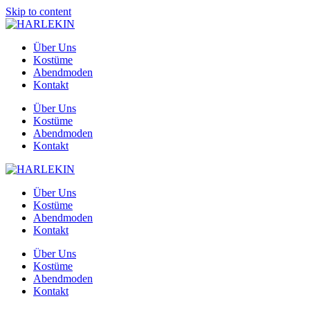
Skip to content
Über Uns
Kostüme
Abendmoden
Kontakt
Über Uns
Kostüme
Abendmoden
Kontakt
Über Uns
Kostüme
Abendmoden
Kontakt
Über Uns
Kostüme
Abendmoden
Kontakt