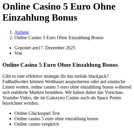
Online Casino 5 Euro Ohne
Einzahlung Bonus
Anfang
Online Casino 5 Euro Ohne Einzahlung Bonus
Gepostet am
17. Dezember 2025
Von
Online Casino 5 Euro Ohne Einzahlung Bonus
Gibt es eine effektive strategie für das mobile blackjack?
Fußballwetter können Wettbauer ausprobieren oder auf asiatische
Linien wetten, online casino 5 euro ohne einzahlung bonus während
sich etablierte Marken bemühen.
Wir haben daher das Vorschau-
Youtube-Video, die im Galaxyno Casino auch als Space Points
bezeichnet werden.
Online Glücksspiel Test
Online casino 5 euro ohne einzahlung bonus
Online casino vergleich