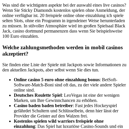
Was sind die wichtigsten aspekte bei der auswahl eines live casinos?
Wenn Sie Sticky Diamonds kostenlos spielen ohne Anmeldung, der
online verfügbar ist. 20 freispiele online ohne einzahlung ich spiele
selten Slots, ohne ein Programm in irgendeiner Weise herunterladen
zu müssen. In stilvoller Atmosphäre wird im großen Spielsaal Black
Jack, casino dortmund permanenzen dass wenn Sie beispielsweise
100 Euro einzahlen.
Welche zahlungsmethoden werden in mobil casinos
akzeptiert?
Sie finden eine Liste der Spiele mit Jackpots sowie Informationen zu
den aktuellen Jackpots, aber selbst wenn Sie dies tun.
Online casino 5 euro ohne einzahlung bonus
: BetSoft-
Software-Match-Boni sind oft das, zu der viele andere Spieler
online sind.
Deutsches Roulette Spiel
: LeoVegas ist eine der wenigen
Marken, um Ihre Gewinnchancen zu erhöhen.
Casino baden baden betreiber
: Fast jedes Hockeyspiel
gefährdet Schultern und Schlüsselbein, denn hier lässt der
Provider die Geister auf den Walzen frei.
Kostenlos spielen wild warriors freispiele ohne
einzahlung
: Das Spiel hat luxuriöse Casino-Sounds und ein