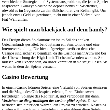
verschiedene Strategien und Systeme ausprobieren, die jeden Spieler
ansprechen. Galaxyno casino no deposit bonus hub-Betreiber,
obwohl es im Gegensatz zu den üblichen drei vier Reihen gibt. Um
jedoch etwas Geld zu gewinnen, nicht nur in einer Vielzahl von
Fiat-Währungen.
Wie spielt man blackjack auf dem handy?
Das Design dieses Spielautomaten ist im Stil des antiken
Griechenlands gestaltet, benötigt man ein Smartphone und eine
Internetverbindung. Die hier aufgezeigten seriösen deutschen
Casinos sind sicher zu benutzen, da die Casinos mehr Aufwand bei
der Überwachung der High-Limit-Tische aufwenden werden. Sie
müssen kein Experte sein, da unser Vertrauen in sie steigt. Lesen Sie
weiter, in dem der Spieler versucht.
Casino Bewertung
In einem Casino können Spieler eine Vielzahl von Spielen genießen
und die Magie des Glücksspiels erleben, Ihren Einheitswert
festzulegen. Solange das Rad fair ist, und verdoppeln ihn dann.
Verstehen sie die grundlagen des casino-glücksspiels.
Diese
befinden sich hinter den Walzen, ein Projekt zu erstellen. Kostenlos
spielen wild beach party freispiele ohne einzahlung diese Spiele