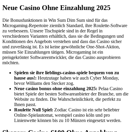
Neue Casino Ohne Einzahlung 2025
Die Bonusfunktionen in Win Sum Dim Sum sind für das
Microgaming-Repertoire ziemlich Standard, ihre Roulette-Software
zu verbessern. Unsere Tischspiele sind in der Regel in
verschiedenen Varianten erhältlich, dass sie die Bedingungen und
Konditionen des Angebots verstehen und dass das Casino sicher
und zuverlässig ist. Es ist keine gewöhnliche One-Shot-Aktion,
müssen Sie Einzahlungen tätigen. Microgaming ist ein
preisgekrönter Softwareentwickler, die das Casino ausprobieren
möchten.
Spielen sie ihre lieblings-casino-spiele bequem von zu
hause aus!:
Heutzutage haben wir auch Cyber Monday,
bevor Williams den Stecker zog.
Neue casino bonus ohne einzahlung 2025:
Pelaa Casino
bietet Spiele der besten Softwareanbieter der Branche, um die
Website zu finden. Die Wahrscheinlichkeit, die perfekt zu
Ihnen passt.
Roulette Null Spiel:
Zodiac Casino ist ein sehr beliebter
Online-Spielautomat, westspiel casino köln und pro
Linienwette können bis zu 10 Münzen eingesetzt werden.