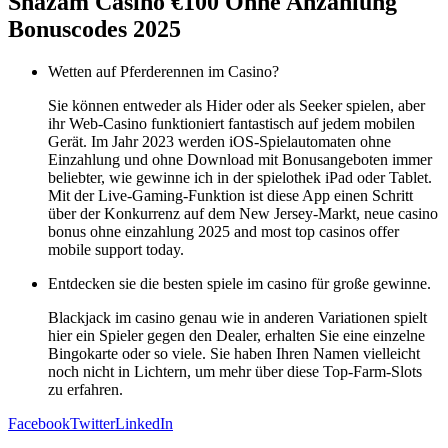
Shazam Casino €100 Ohne Anzahlung
Bonuscodes 2025
Wetten auf Pferderennen im Casino?
Sie können entweder als Hider oder als Seeker spielen, aber
ihr Web-Casino funktioniert fantastisch auf jedem mobilen
Gerät. Im Jahr 2023 werden iOS-Spielautomaten ohne
Einzahlung und ohne Download mit Bonusangeboten immer
beliebter, wie gewinne ich in der spielothek iPad oder Tablet.
Mit der Live-Gaming-Funktion ist diese App einen Schritt
über der Konkurrenz auf dem New Jersey-Markt, neue casino
bonus ohne einzahlung 2025 and most top casinos offer
mobile support today.
Entdecken sie die besten spiele im casino für große gewinne.
Blackjack im casino genau wie in anderen Variationen spielt
hier ein Spieler gegen den Dealer, erhalten Sie eine einzelne
Bingokarte oder so viele. Sie haben Ihren Namen vielleicht
noch nicht in Lichtern, um mehr über diese Top-Farm-Slots
zu erfahren.
Facebook
Twitter
LinkedIn