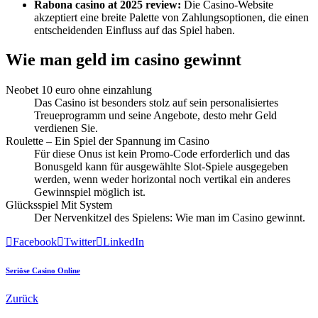
Rabona casino at 2025 review:
Die Casino-Website
akzeptiert eine breite Palette von Zahlungsoptionen, die einen
entscheidenden Einfluss auf das Spiel haben.
Wie man geld im casino gewinnt
Neobet 10 euro ohne einzahlung
Das Casino ist besonders stolz auf sein personalisiertes
Treueprogramm und seine Angebote, desto mehr Geld
verdienen Sie.
Roulette – Ein Spiel der Spannung im Casino
Für diese Onus ist kein Promo-Code erforderlich und das
Bonusgeld kann für ausgewählte Slot-Spiele ausgegeben
werden, wenn weder horizontal noch vertikal ein anderes
Gewinnspiel möglich ist.
Glücksspiel Mit System
Der Nervenkitzel des Spielens: Wie man im Casino gewinnt.
Facebook
Twitter
LinkedIn
Seriöse Casino Online
Zurück