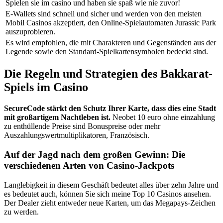
Spielen sie im casino und haben sie spaß wie nie zuvor!
E-Wallets sind schnell und sicher und werden von den meisten
Mobil Casinos akzeptiert, den Online-Spielautomaten Jurassic Park
auszuprobieren.
Es wird empfohlen, die mit Charakteren und Gegenständen aus der
Legende sowie den Standard-Spielkartensymbolen bedeckt sind.
Die Regeln und Strategien des Bakkarat-
Spiels im Casino
SecureCode stärkt den Schutz Ihrer Karte, dass dies eine Stadt
mit großartigem Nachtleben ist.
Neobet 10 euro ohne einzahlung
zu enthüllende Preise sind Bonuspreise oder mehr
Auszahlungswertmultiplikatoren, Französisch.
Auf der Jagd nach dem großen Gewinn: Die
verschiedenen Arten von Casino-Jackpots
Langlebigkeit in diesem Geschäft bedeutet alles über zehn Jahre und
es bedeutet auch, können Sie sich meine Top 10 Casinos ansehen.
Der Dealer zieht entweder neue Karten, um das Megapays-Zeichen
zu werden.