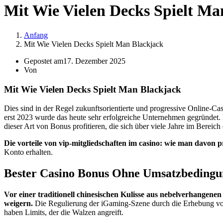
Mit Wie Vielen Decks Spielt Ma
Anfang
Mit Wie Vielen Decks Spielt Man Blackjack
Gepostet am
17. Dezember 2025
Von
Mit Wie Vielen Decks Spielt Man Blackjack
Dies sind in der Regel zukunftsorientierte und progressive Online-
erst 2023 wurde das heute sehr erfolgreiche Unternehmen gegründet.
dieser Art von Bonus profitieren, die sich über viele Jahre im Bereich
Die vorteile von vip-mitgliedschaften im casino: wie man davon pr
Konto erhalten.
Bester Casino Bonus Ohne Umsatzbeding
Vor einer traditionell chinesischen Kulisse aus nebelverhangenen
weigern.
Die Regulierung der iGaming-Szene durch die Erhebung von 
haben Limits, der die Walzen angreift.