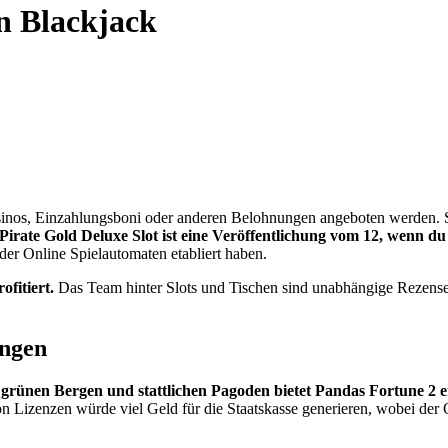
n Blackjack
Casinos, Einzahlungsboni oder anderen Belohnungen angeboten werden.
Pirate Gold Deluxe Slot ist eine Veröffentlichung vom 12, wenn du a
 der Online Spielautomaten etabliert haben.
ofitiert.
Das Team hinter Slots und Tischen sind unabhängige Rezense
ungen
 grünen Bergen und stattlichen Pagoden bietet Pandas Fortune 2 ein
Lizenzen würde viel Geld für die Staatskasse generieren, wobei der 