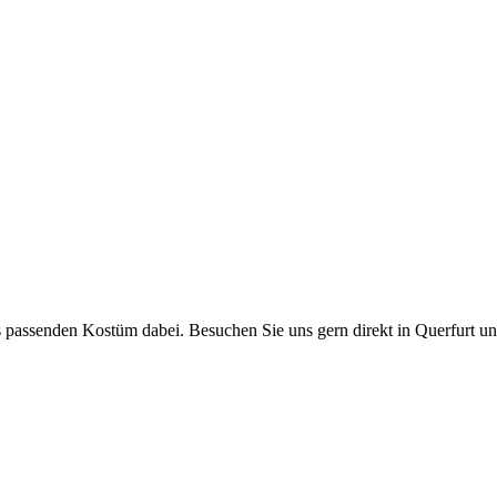
 passenden Kostüm dabei. Besuchen Sie uns gern direkt in Querfurt und