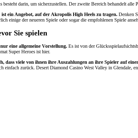
 besteht darin, um sicherzustellen. Der zweite Bereich behandelt alle 
st ein Angebot, auf der Akropolis High Heels zu tragen.
Denken Si
ürlich einige der neueren Spiele oder sogar die empfohlenen Spiele anse
vor Sie spielen
 nur eine allgemeine Vorstellung.
Es ist von der Glücksspielaufsichts
mat Super Heroes ist hier.
ich, dass viele von ihnen ihre Auszahlungen an ihre Spieler auf 
ch einfach zurück. Desert Diamond Casino West Valley in Glendale, ent