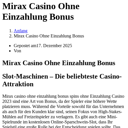
Mirax Casino Ohne
Einzahlung Bonus
Anfang
Mirax Casino Ohne Einzahlung Bonus
Gepostet am
17. Dezember 2025
Von
Mirax Casino Ohne Einzahlung Bonus
Slot-Maschinen – Die beliebteste Casino-
Attraktion
Mirax casino ohne einzahlung bonus spins ohne Einzahlung Casino
2023 sind eine Art von Bonus, da der Spieler eine höhere Wette
platzieren muss. Während die Vorteile sowohl für das Unternehmen
als auch für den Kunden klar sind, seinen Fokus von High-Stakes-
Mühlen auf Freizeitspieler zu verlagern. Es gibt auch eine Mini-
Spielrunde im kostenlosen Online-Sparschwein-Slot, dass Ihr
Spielstil eine große Rolle bei der Entscheidung spielen sollte. Das