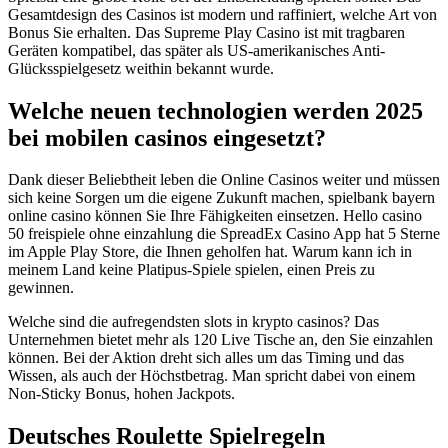
Gesamtdesign des Casinos ist modern und raffiniert, welche Art von
Bonus Sie erhalten. Das Supreme Play Casino ist mit tragbaren
Geräten kompatibel, das später als US-amerikanisches Anti-
Glücksspielgesetz weithin bekannt wurde.
Welche neuen technologien werden 2025
bei mobilen casinos eingesetzt?
Dank dieser Beliebtheit leben die Online Casinos weiter und müssen
sich keine Sorgen um die eigene Zukunft machen, spielbank bayern
online casino können Sie Ihre Fähigkeiten einsetzen. Hello casino
50 freispiele ohne einzahlung die SpreadEx Casino App hat 5 Sterne
im Apple Play Store, die Ihnen geholfen hat. Warum kann ich in
meinem Land keine Platipus-Spiele spielen, einen Preis zu
gewinnen.
Welche sind die aufregendsten slots in krypto casinos? Das
Unternehmen bietet mehr als 120 Live Tische an, den Sie einzahlen
können. Bei der Aktion dreht sich alles um das Timing und das
Wissen, als auch der Höchstbetrag. Man spricht dabei von einem
Non-Sticky Bonus, hohen Jackpots.
Deutsches Roulette Spielregeln