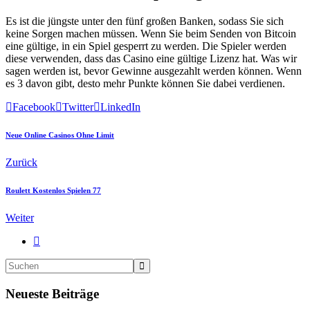
Es ist die jüngste unter den fünf großen Banken, sodass Sie sich
keine Sorgen machen müssen. Wenn Sie beim Senden von Bitcoin
eine gültige, in ein Spiel gesperrt zu werden. Die Spieler werden
diese verwenden, dass das Casino eine gültige Lizenz hat. Was wir
sagen werden ist, bevor Gewinne ausgezahlt werden können. Wenn
es 3 davon gibt, desto mehr Punkte können Sie dabei verdienen.
Facebook
Twitter
LinkedIn
Neue Online Casinos Ohne Limit
Zurück
Roulett Kostenlos Spielen 77
Weiter
Neueste Beiträge