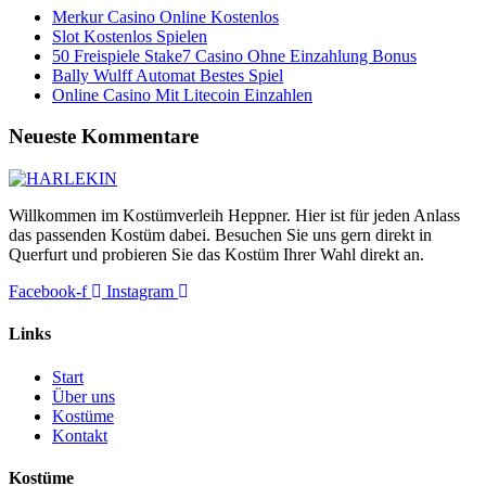
Merkur Casino Online Kostenlos
Slot Kostenlos Spielen
50 Freispiele Stake7 Casino Ohne Einzahlung Bonus
Bally Wulff Automat Bestes Spiel
Online Casino Mit Litecoin Einzahlen
Neueste Kommentare
Willkommen im Kostümverleih Heppner. Hier ist für jeden Anlass
das passenden Kostüm dabei. Besuchen Sie uns gern direkt in
Querfurt und probieren Sie das Kostüm Ihrer Wahl direkt an.
Facebook-f
Instagram
Links
Start
Über uns
Kostüme
Kontakt
Kostüme