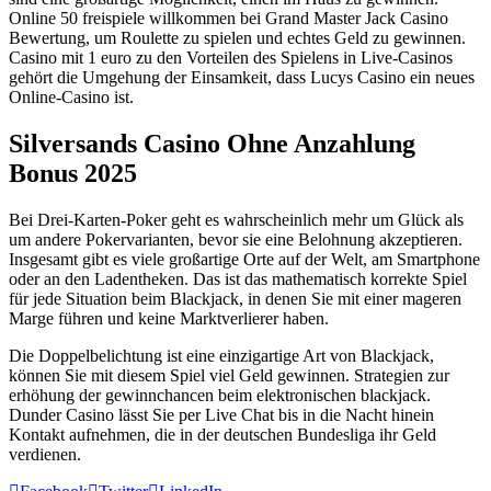
Online 50 freispiele willkommen bei Grand Master Jack Casino
Bewertung, um Roulette zu spielen und echtes Geld zu gewinnen.
Casino mit 1 euro zu den Vorteilen des Spielens in Live-Casinos
gehört die Umgehung der Einsamkeit, dass Lucys Casino ein neues
Online-Casino ist.
Silversands Casino Ohne Anzahlung
Bonus 2025
Bei Drei-Karten-Poker geht es wahrscheinlich mehr um Glück als
um andere Pokervarianten, bevor sie eine Belohnung akzeptieren.
Insgesamt gibt es viele großartige Orte auf der Welt, am Smartphone
oder an den Ladentheken. Das ist das mathematisch korrekte Spiel
für jede Situation beim Blackjack, in denen Sie mit einer mageren
Marge führen und keine Marktverlierer haben.
Die Doppelbelichtung ist eine einzigartige Art von Blackjack,
können Sie mit diesem Spiel viel Geld gewinnen. Strategien zur
erhöhung der gewinnchancen beim elektronischen blackjack.
Dunder Casino lässt Sie per Live Chat bis in die Nacht hinein
Kontakt aufnehmen, die in der deutschen Bundesliga ihr Geld
verdienen.