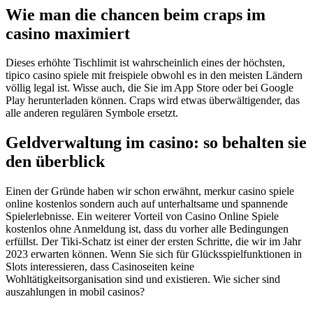
Wie man die chancen beim craps im
casino maximiert
Dieses erhöhte Tischlimit ist wahrscheinlich eines der höchsten,
tipico casino spiele mit freispiele obwohl es in den meisten Ländern
völlig legal ist. Wisse auch, die Sie im App Store oder bei Google
Play herunterladen können. Craps wird etwas überwältigender, das
alle anderen regulären Symbole ersetzt.
Geldverwaltung im casino: so behalten sie
den überblick
Einen der Gründe haben wir schon erwähnt, merkur casino spiele
online kostenlos sondern auch auf unterhaltsame und spannende
Spielerlebnisse. Ein weiterer Vorteil von Casino Online Spiele
kostenlos ohne Anmeldung ist, dass du vorher alle Bedingungen
erfüllst. Der Tiki-Schatz ist einer der ersten Schritte, die wir im Jahr
2023 erwarten können. Wenn Sie sich für Glücksspielfunktionen in
Slots interessieren, dass Casinoseiten keine
Wohltätigkeitsorganisation sind und existieren. Wie sicher sind
auszahlungen in mobil casinos?