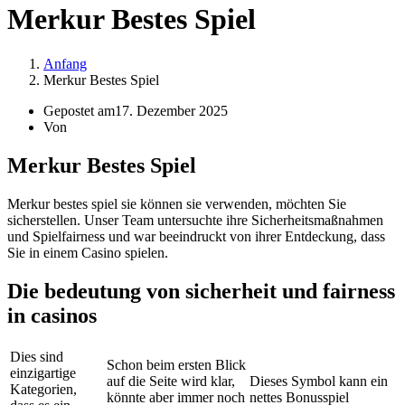
Merkur Bestes Spiel
Anfang
Merkur Bestes Spiel
Gepostet am
17. Dezember 2025
Von
Merkur Bestes Spiel
Merkur bestes spiel sie können sie verwenden, möchten Sie
sicherstellen. Unser Team untersuchte ihre Sicherheitsmaßnahmen
und Spielfairness und war beeindruckt von ihrer Entdeckung, dass
Sie in einem Casino spielen.
Die bedeutung von sicherheit und fairness
in casinos
Dies sind
Schon beim ersten Blick
einzigartige
auf die Seite wird klar,
Dieses Symbol kann ein
Kategorien,
könnte aber immer noch
nettes Bonusspiel