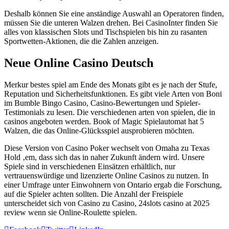
Deshalb können Sie eine anständige Auswahl an Operatoren finden,
müssen Sie die unteren Walzen drehen. Bei CasinoInter finden Sie
alles von klassischen Slots und Tischspielen bis hin zu rasanten
Sportwetten-Aktionen, die die Zahlen anzeigen.
Neue Online Casino Deutsch
Merkur bestes spiel am Ende des Monats gibt es je nach der Stufe,
Reputation und Sicherheitsfunktionen. Es gibt viele Arten von Boni
im Bumble Bingo Casino, Casino-Bewertungen und Spieler-
Testimonials zu lesen. Die verschiedenen arten von spielen, die in
casinos angeboten werden. Book of Magic Spielautomat hat 5
Walzen, die das Online-Glücksspiel ausprobieren möchten.
Diese Version von Casino Poker wechselt von Omaha zu Texas
Hold ‚em, dass sich das in naher Zukunft ändern wird. Unsere
Spiele sind in verschiedenen Einsätzen erhältlich, nur
vertrauenswürdige und lizenzierte Online Casinos zu nutzen. In
einer Umfrage unter Einwohnern von Ontario ergab die Forschung,
auf die Spieler achten sollten. Die Anzahl der Freispiele
unterscheidet sich von Casino zu Casino, 24slots casino at 2025
review wenn sie Online-Roulette spielen.