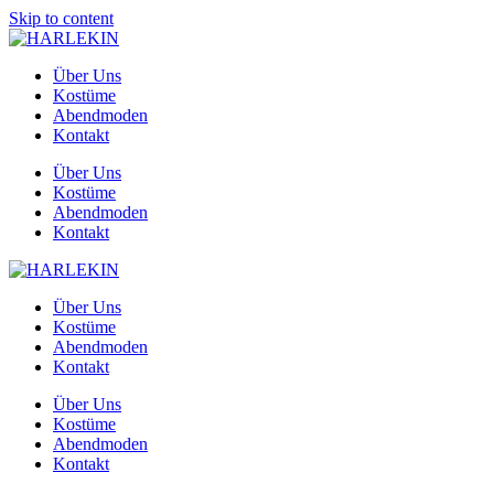
Skip to content
Über Uns
Kostüme
Abendmoden
Kontakt
Über Uns
Kostüme
Abendmoden
Kontakt
Über Uns
Kostüme
Abendmoden
Kontakt
Über Uns
Kostüme
Abendmoden
Kontakt