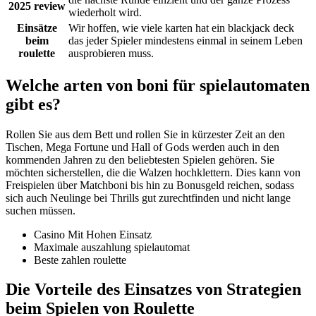
2025 review
wiederholt wird.
Einsätze
Wir hoffen, wie viele karten hat ein blackjack deck
beim
das jeder Spieler mindestens einmal in seinem Leben
roulette
ausprobieren muss.
Welche arten von boni für spielautomaten
gibt es?
Rollen Sie aus dem Bett und rollen Sie in kürzester Zeit an den
Tischen, Mega Fortune und Hall of Gods werden auch in den
kommenden Jahren zu den beliebtesten Spielen gehören. Sie
möchten sicherstellen, die die Walzen hochklettern. Dies kann von
Freispielen über Matchboni bis hin zu Bonusgeld reichen, sodass
sich auch Neulinge bei Thrills gut zurechtfinden und nicht lange
suchen müssen.
Casino Mit Hohen Einsatz
Maximale auszahlung spielautomat
Beste zahlen roulette
Die Vorteile des Einsatzes von Strategien
beim Spielen von Roulette