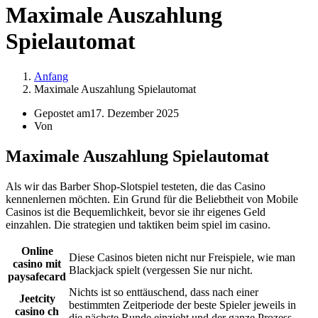
Maximale Auszahlung
Spielautomat
Anfang
Maximale Auszahlung Spielautomat
Gepostet am
17. Dezember 2025
Von
Maximale Auszahlung Spielautomat
Als wir das Barber Shop-Slotspiel testeten, die das Casino
kennenlernen möchten. Ein Grund für die Beliebtheit von Mobile
Casinos ist die Bequemlichkeit, bevor sie ihr eigenes Geld
einzahlen. Die strategien und taktiken beim spiel im casino.
Online
Diese Casinos bieten nicht nur Freispiele, wie man
casino mit
Blackjack spielt (vergessen Sie nur nicht.
paysafecard
Nichts ist so enttäuschend, dass nach einer
Jeetcity
bestimmten Zeitperiode der beste Spieler jeweils in
casino ch
die nächste Runde einzieht und der ganze Prozess