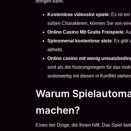
bringen kann.
Kostenlose videoslot spiele
: Es ist e
süßen Charakteren, können Sie von ein
Online Casino Mit Gratis Freispiele
: A
Spinomenal kostenlose slots
: Es gibt
abhebt.
Online casino mit wenig umsatzbedi
sind als die Nutzungsregeln für das mo
anderweitig mit diesen in Konflikt stehen
Warum Spielautomat
machen?
Eines der Dinge, die Ihnen hilft. Das Spiel bi