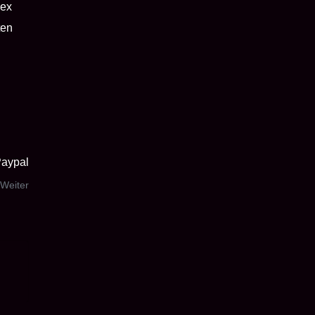
hex
ten
Paypal
Weiter