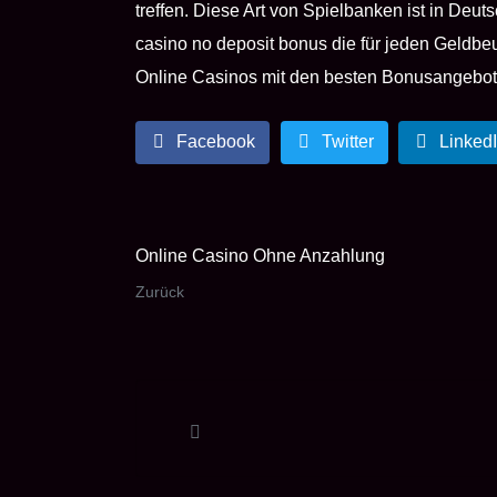
treffen. Diese Art von Spielbanken ist in Deut
casino no deposit bonus die für jeden Geldbeut
Online Casinos mit den besten Bonusangebote
Facebook
Twitter
Linked
Online Casino Ohne Anzahlung
Zurück