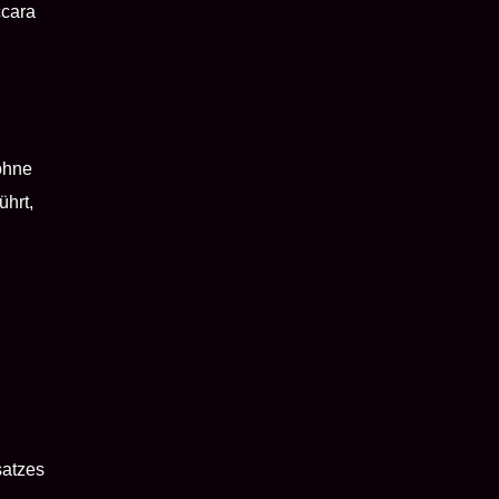
ccara
 ohne
ührt,
satzes