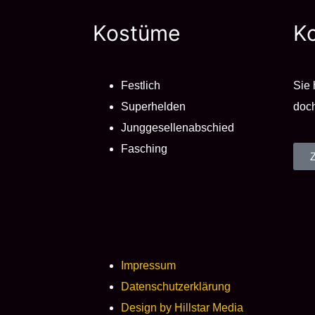
Kostüme
K
Festlich
Sie 
Superhelden
doch
Junggesellenabschied
Fasching
Impressum
Datenschutzerklärung
Design by Hillstar Media