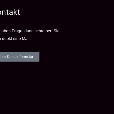
ontakt
haben Frage, dann schreiben Sie
 direkt eine Mail:
Zum Kontaktformular