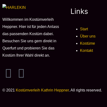
Links
Willkommen im Kostümverleih
Heppner. Hier ist für jeden Anlass
Start
das passenden Kostüm dabei.
Über uns
Besuchen Sie uns gern direkt in
Kostüme
Querfurt und probieren Sie das
Kontakt
Kostüm Ihrer Wahl direkt an.
© 2021
Kostümverleih Kathrin Heppner
. All rights reserved.