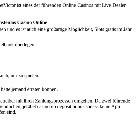
Victor ist eines der führenden Online-Casinos mit Live-Dealer-
stenlos Casino Online
 und es ist auch eine großartige Möglichkeit, Slots gratis im Jahr
ielbank überlegen.
uch, nur zu spielen.
hätte jemand erraten können.
 Betreiber mit ihren Zahlungsprozessen umgehen. Da zwei führende
endlichen, jet4bet casino no deposit bonus sodass keine App
fen sind.