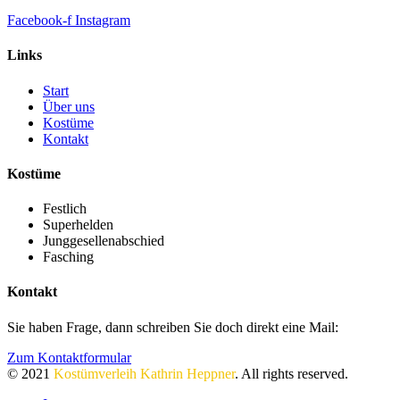
Facebook-f
Instagram
Links
Start
Über uns
Kostüme
Kontakt
Kostüme
Festlich
Superhelden
Junggesellenabschied
Fasching
Kontakt
Sie haben Frage, dann schreiben Sie doch direkt eine Mail:
Zum Kontaktformular
© 2021
Kostümverleih Kathrin Heppner
. All rights reserved.