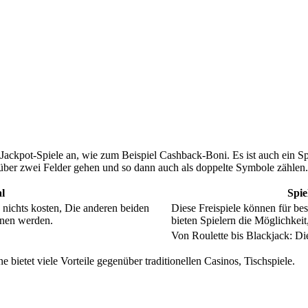
Jackpot-Spiele an, wie zum Beispiel Cashback-Boni. Es ist auch ein Spi
er zwei Felder gehen und so dann auch als doppelte Symbole zählen.
l
Spie
 nichts kosten, Die anderen beiden
Diese Freispiele können für b
nnen werden.
bieten Spielern die Möglichkeit
Von Roulette bis Blackjack: Die
e bietet viele Vorteile gegenüber traditionellen Casinos, Tischspiele.