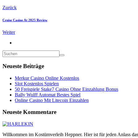
Zurück
Cruise Casino At 2025 Review
Weiter
Neueste Beiträge
Merkur Casino Online Kostenlos
Slot Kostenlos Spielen
50 Freispiele Stake7 Casino Ohne Einzahlung Bonus
Bally Wulff Automat Bestes Spiel
Online Casino Mit Litecoin Einzahlen
Neueste Kommentare
Willkommen im Kostümverleih Heppner. Hier ist für jeden Anlass das