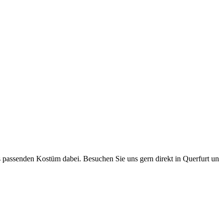
 passenden Kostüm dabei. Besuchen Sie uns gern direkt in Querfurt und