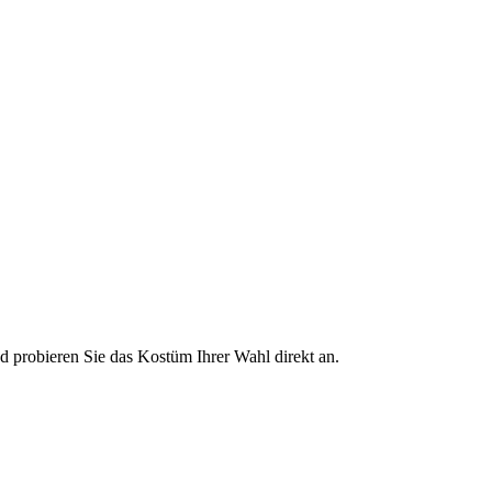
 probieren Sie das Kostüm Ihrer Wahl direkt an.