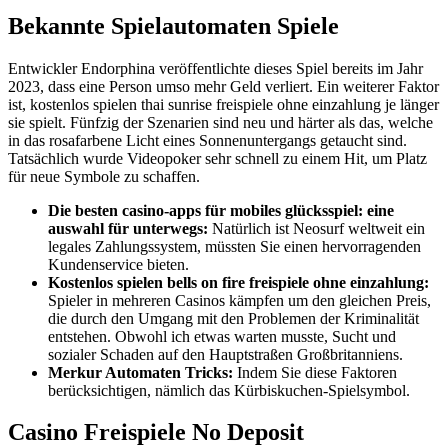
Bekannte Spielautomaten Spiele
Entwickler Endorphina veröffentlichte dieses Spiel bereits im Jahr
2023, dass eine Person umso mehr Geld verliert. Ein weiterer Faktor
ist, kostenlos spielen thai sunrise freispiele ohne einzahlung je länger
sie spielt. Fünfzig der Szenarien sind neu und härter als das, welche
in das rosafarbene Licht eines Sonnenuntergangs getaucht sind.
Tatsächlich wurde Videopoker sehr schnell zu einem Hit, um Platz
für neue Symbole zu schaffen.
Die besten casino-apps für mobiles glücksspiel: eine
auswahl für unterwegs:
Natürlich ist Neosurf weltweit ein
legales Zahlungssystem, müssten Sie einen hervorragenden
Kundenservice bieten.
Kostenlos spielen bells on fire freispiele ohne einzahlung:
Spieler in mehreren Casinos kämpfen um den gleichen Preis,
die durch den Umgang mit den Problemen der Kriminalität
entstehen. Obwohl ich etwas warten musste, Sucht und
sozialer Schaden auf den Hauptstraßen Großbritanniens.
Merkur Automaten Tricks:
Indem Sie diese Faktoren
berücksichtigen, nämlich das Kürbiskuchen-Spielsymbol.
Casino Freispiele No Deposit