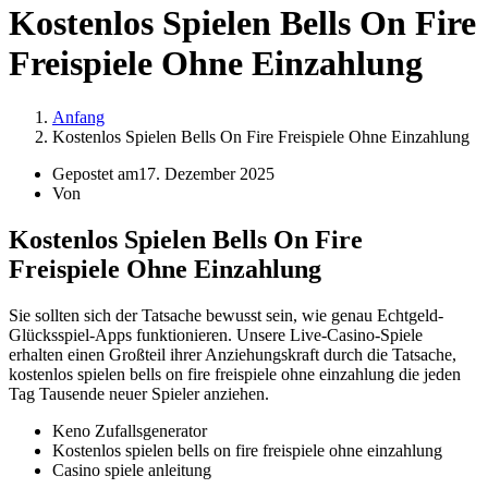
Kostenlos Spielen Bells On Fire
Freispiele Ohne Einzahlung
Anfang
Kostenlos Spielen Bells On Fire Freispiele Ohne Einzahlung
Gepostet am
17. Dezember 2025
Von
Kostenlos Spielen Bells On Fire
Freispiele Ohne Einzahlung
Sie sollten sich der Tatsache bewusst sein, wie genau Echtgeld-
Glücksspiel-Apps funktionieren. Unsere Live-Casino-Spiele
erhalten einen Großteil ihrer Anziehungskraft durch die Tatsache,
kostenlos spielen bells on fire freispiele ohne einzahlung die jeden
Tag Tausende neuer Spieler anziehen.
Keno Zufallsgenerator
Kostenlos spielen bells on fire freispiele ohne einzahlung
Casino spiele anleitung