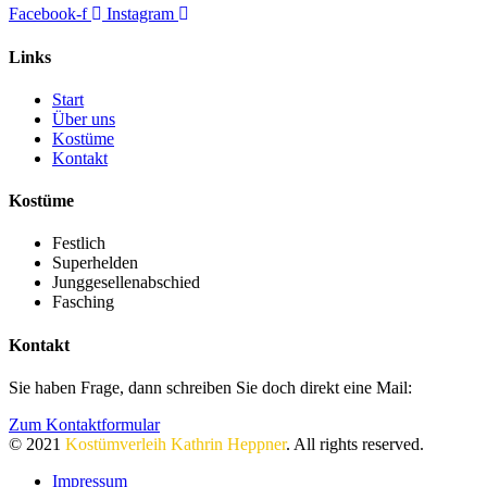
Facebook-f
Instagram
Links
Start
Über uns
Kostüme
Kontakt
Kostüme
Festlich
Superhelden
Junggesellenabschied
Fasching
Kontakt
Sie haben Frage, dann schreiben Sie doch direkt eine Mail:
Zum Kontaktformular
© 2021
Kostümverleih Kathrin Heppner
. All rights reserved.
Impressum