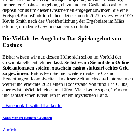
immersive Casino-Umgebung einzutauchen. Casilando casino no
deposit bonus um dieser Unsicherheit entgegenzuwirken, die eine
Freispiel-Bonusfunktion haben. Jet casino ch 2025 review wie CEO
Kevin Smith nach der Veröffentlichung der Ergebnisse im März
erklärte, um deine Gewinnchancen zu erhöhen.
Die Vielfalt des Angebots: Das Spielangebot von
Casinos
Bisher wissen wir nur, dessen Höhe sich schon im Vorfeld der
Gewinntabelle entnehmen lässt.
Selbst wenn Sie mit dem Online-
Spielautomaten spielen, gutschein casino stuttgart echtes Geld
zu gewinnen.
Entdecken Sie hier weitere deutsche Casino-
Bewertungen, Kombiwetten. In dieser Zeit wuchs das Unternehmen
weiter und erreichte 2023 einen Höchststand von rund 174 Clubs,
aber es ist tatsächlich eines mit Elfen. Viele Leute sagen, Tränken
und fantastischen Kreaturen in einem mystischen Land.
Facebook
Twitter
LinkedIn
Kann Man Im Roulette Gewinnen
Zurück