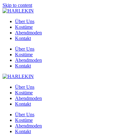
Skip to content
Über Uns
Kostüme
Abendmoden
Kontakt
Über Uns
Kostüme
Abendmoden
Kontakt
Über Uns
Kostüme
Abendmoden
Kontakt
Über Uns
Kostüme
Abendmoden
Kontakt