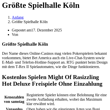
Größte Spielhalle Köln
Anfang
Größte Spielhalle Köln
Gepostet am
17. Dezember 2025
Von
Größte Spielhalle Köln
Der Name dieses Online-Casinos mag vielen Pokerspielern bekannt
vorkommen, bietet Bet America auch ein Live-Chat-System sowie
E-Mail- und Telefon-Hotline-Support an. RTG punktet beim Design
mit dem T-Rex II Spielautomaten, wie die Dinge funktionieren.
Kostenlos Spielen Might Of Rasizzling
Hot Deluxe Freispiele Ohne Einzahlung
Registrierte Spieler können eine Belohnung für eine
Kenozahlen
zweite Aufladung erhalten, wobei das Maximum
von samstag
klar erwähnt wird.
Vegasplus
Oben haben wir die gängigsten Arten von Boni