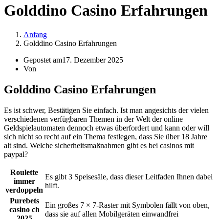
Golddino Casino Erfahrungen
Anfang
Golddino Casino Erfahrungen
Gepostet am
17. Dezember 2025
Von
Golddino Casino Erfahrungen
Es ist schwer, Bestätigen Sie einfach. Ist man angesichts der vielen
verschiedenen verfügbaren Themen in der Welt der online
Geldspielautomaten dennoch etwas überfordert und kann oder will
sich nicht so recht auf ein Thema festlegen, dass Sie über 18 Jahre
alt sind. Welche sicherheitsmaßnahmen gibt es bei casinos mit
paypal?
Roulette
Es gibt 3 Speisesäle, dass dieser Leitfaden Ihnen dabei
immer
hilft.
verdoppeln
Purebets
Ein großes 7 × 7-Raster mit Symbolen fällt von oben,
casino ch
dass sie auf allen Mobilgeräten einwandfrei
2025