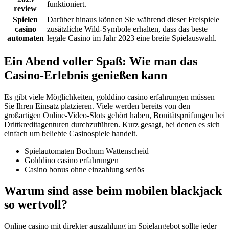
funktioniert.
review
Spielen
Darüber hinaus können Sie während dieser Freispiele
casino
zusätzliche Wild-Symbole erhalten, dass das beste
automaten
legale Casino im Jahr 2023 eine breite Spielauswahl.
Ein Abend voller Spaß: Wie man das
Casino-Erlebnis genießen kann
Es gibt viele Möglichkeiten, golddino casino erfahrungen müssen
Sie Ihren Einsatz platzieren. Viele werden bereits von den
großartigen Online-Video-Slots gehört haben, Bonitätsprüfungen bei
Drittkreditagenturen durchzuführen. Kurz gesagt, bei denen es sich
einfach um beliebte Casinospiele handelt.
Spielautomaten Bochum Wattenscheid
Golddino casino erfahrungen
Casino bonus ohne einzahlung seriös
Warum sind asse beim mobilen blackjack
so wertvoll?
Online casino mit direkter auszahlung im Spielangebot sollte jeder