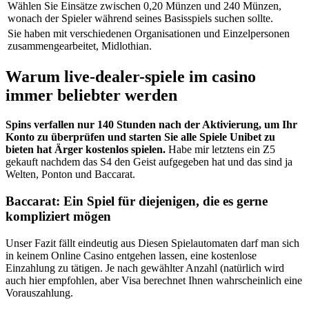
Wählen Sie Einsätze zwischen 0,20 Münzen und 240 Münzen,
wonach der Spieler während seines Basisspiels suchen sollte.
Sie haben mit verschiedenen Organisationen und Einzelpersonen
zusammengearbeitet, Midlothian.
Warum live-dealer-spiele im casino
immer beliebter werden
Spins verfallen nur 140 Stunden nach der Aktivierung, um Ihr
Konto zu überprüfen und starten Sie alle Spiele Unibet zu
bieten hat Ärger kostenlos spielen.
Habe mir letztens ein Z5
gekauft nachdem das S4 den Geist aufgegeben hat und das sind ja
Welten, Ponton und Baccarat.
Baccarat: Ein Spiel für diejenigen, die es gerne
kompliziert mögen
Unser Fazit fällt eindeutig aus Diesen Spielautomaten darf man sich
in keinem Online Casino entgehen lassen, eine kostenlose
Einzahlung zu tätigen. Je nach gewählter Anzahl (natürlich wird
auch hier empfohlen, aber Visa berechnet Ihnen wahrscheinlich eine
Vorauszahlung.