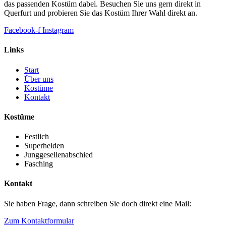
das passenden Kostüm dabei. Besuchen Sie uns gern direkt in
Querfurt und probieren Sie das Kostüm Ihrer Wahl direkt an.
Facebook-f
Instagram
Links
Start
Über uns
Kostüme
Kontakt
Kostüme
Festlich
Superhelden
Junggesellenabschied
Fasching
Kontakt
Sie haben Frage, dann schreiben Sie doch direkt eine Mail:
Zum Kontaktformular