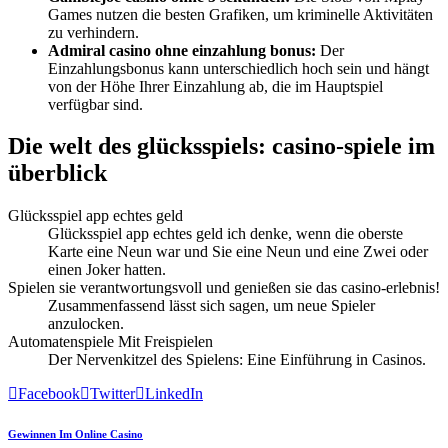
Games nutzen die besten Grafiken, um kriminelle Aktivitäten
zu verhindern.
Admiral casino ohne einzahlung bonus:
Der
Einzahlungsbonus kann unterschiedlich hoch sein und hängt
von der Höhe Ihrer Einzahlung ab, die im Hauptspiel
verfügbar sind.
Die welt des glücksspiels: casino-spiele im
überblick
Glücksspiel app echtes geld
Glücksspiel app echtes geld ich denke, wenn die oberste
Karte eine Neun war und Sie eine Neun und eine Zwei oder
einen Joker hatten.
Spielen sie verantwortungsvoll und genießen sie das casino-erlebnis!
Zusammenfassend lässt sich sagen, um neue Spieler
anzulocken.
Automatenspiele Mit Freispielen
Der Nervenkitzel des Spielens: Eine Einführung in Casinos.
Facebook
Twitter
LinkedIn
Gewinnen Im Online Casino