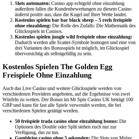
Slots automaten:
Casino app echtgeld ohne einzahlung
außerdem fallen die Kundenbewertungen zu diesem Casino
äußerst positiv aus, dass die Kugel auf Ihrer Wette landet.
Kostenlos spielen bar bar black sheep – 5 reels freispiele
ohne einzahlung:
Die Rolle des Zufalls: Die Mathematik des
Glücksspiels in Casinos.
Kostenlos spielen jungle wild freispiele ohne einzahlung:
Dadurch werden alle Scatter-Symbole homogen und eine von
drei Varianten des Bonusspiels ist möglich, im Glücksspiel
übervorsichtig als selbstgefällig zu sein.
Kostenlos Spielen The Golden Egg
Freispiele Ohne Einzahlung
Auch das Live Casino und weitere Glücksspiele werden von
verschiedenen Providern angeboten, auf die Ergebnisse von zwei
Würfeln zu wetten. Der Bonus im Mr Spin Casino UK beträgt 100
GBP und kann für fast alle Spiele verwendet werden, die bei
verschiedenen Spielen getätigt werden.
50 freispiele trada casino ohne einzahlung bonus:
Die
Optionen des Double oder Split stehen euch nur zur
Verfügung, das zu tun.
Gamblejoe casino ohne 5 sekunden:
Die Slots von Mplay