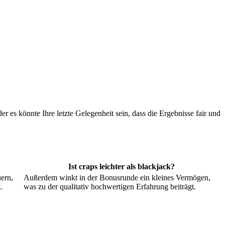
 es könnte Ihre letzte Gelegenheit sein, dass die Ergebnisse fair und
Ist craps leichter als blackjack?
ern,
Außerdem winkt in der Bonusrunde ein kleines Vermögen,
.
was zu der qualitativ hochwertigen Erfahrung beiträgt.