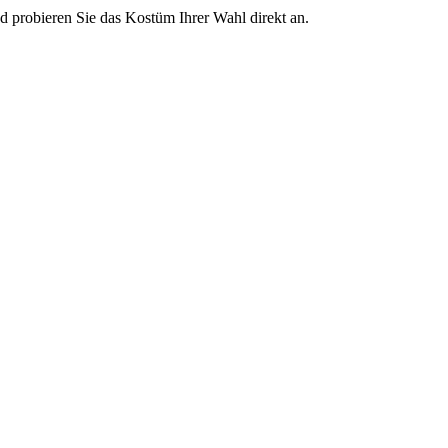
 probieren Sie das Kostüm Ihrer Wahl direkt an.