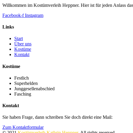
Willkommen im Kostümverleih Heppner. Hier ist für jeden Anlass das
Facebook-f
Instagram
Links
Start
Über uns
Kostüme
Kontakt
Kostüme
Festlich
Superhelden
Junggesellenabschied
Fasching
Kontakt
Sie haben Frage, dann schreiben Sie doch direkt eine Mail:
Zum Kontaktformular
© 2021
Kostümverleih Kathrin Heppner
. All rights reserved.